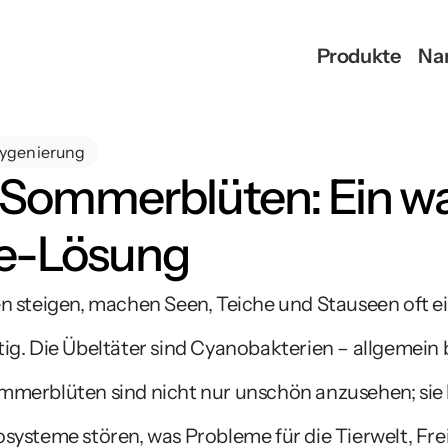
Produkte
Na
ygenierung
 Sommerblüten: Ein w
le-Lösung
teigen, machen Seen, Teiche und Stauseen oft ei
g. Die Übeltäter sind Cyanobakterien – allgemein be
merblüten sind nicht nur unschön anzusehen; sie k
ysteme stören, was Probleme für die Tierwelt, Freiz