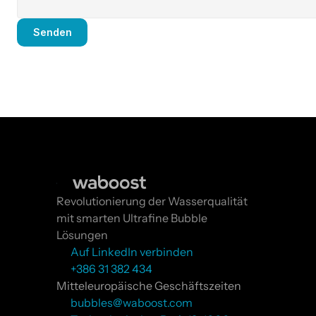
Senden
Revolutionierung der Wasserqualität 
mit smarten Ultrafine Bubble 
Lösungen
Auf LinkedIn verbinden
+386 31 382 434
Mitteleuropäische Geschäftszeiten
bubbles@waboost.com