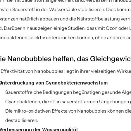
n sie mit Sauerstoff angereichert sind, verbessern Nanobubb
östen Sauerstoff in der Wassersäule stabilisieren. Dies komm
stanzen natürlich abbauen und die Nährstoffbelastung verri
d. Darüber hinaus zeigen einige Studien, dass mit Ozon oder
nobakterien selektiv unterdrücken können, ohne anderen a
e Nanobubbles helfen, das Gleichgewic
 Effektivität von Nanobubbles liegt in ihrer vielseitigen Wirku
Unterdrückung von Cyanobakterienwachstum
Sauerstoffreiche Bedingungen begünstigen gesunde Alg
Cyanobakterien, die oft in sauerstoffarmen Umgebungen 
Die mikro-oxidativen Effekte von Nanobubbles können di
destabilisieren.
Verbesserung der Wasserqualität