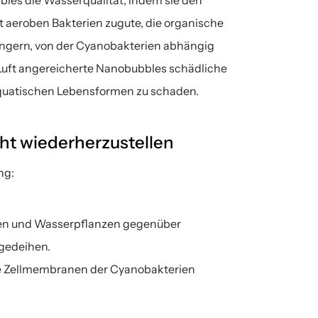
les die Wasserqualität, indem sie den 
t aeroben Bakterien zugute, die organische 
ngern, von der Cyanobakterien abhängig 
 Luft angereicherte Nanobubbles schädliche 
quatischen Lebensformen zu schaden.
ht wiederherzustellen
ng:
en und Wasserpflanzen gegenüber 
gedeihen.
e Zellmembranen der Cyanobakterien 