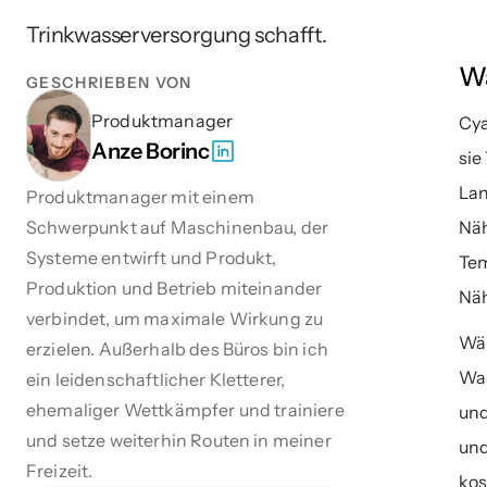
Trinkwasserversorgung schafft.
W
GESCHRIEBEN VON
Produktmanager
Cya
Anze Borinc
sie
Lan
Produktmanager mit einem 
Schwerpunkt auf Maschinenbau, der 
Näh
Systeme entwirft und Produkt, 
Tem
Produktion und Betrieb miteinander 
Näh
verbindet, um maximale Wirkung zu 
Wäh
erzielen. Außerhalb des Büros bin ich 
Was
ein leidenschaftlicher Kletterer, 
ehemaliger Wettkämpfer und trainiere 
und
und setze weiterhin Routen in meiner 
und
Freizeit.
kos