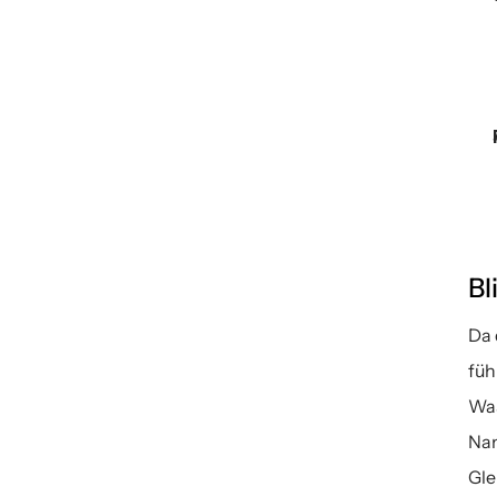
Bl
Da 
füh
Was
Nan
Gle