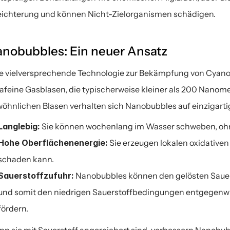
eichterung und können Nicht-Zielorganismen schädigen.
nobubbles: Ein neuer Ansatz
e vielversprechende Technologie zur Bekämpfung von Cyano
rafeine Gasblasen, die typischerweise kleiner als 200 Nanom
öhnlichen Blasen verhalten sich Nanobubbles auf einzigarti
Langlebig:
 Sie können wochenlang im Wasser schweben, ohn
Hohe Oberflächenenergie:
 Sie erzeugen lokalen oxidative
schaden kann.
Sauerstoffzufuhr:
 Nanobubbles können den gelösten Sauers
und somit den niedrigen Sauerstoffbedingungen entgegenwir
fördern.