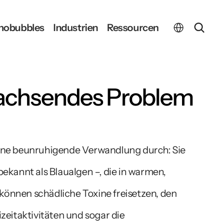
Select Language
nobubbles
Industrien
Ressourcen
achsendes Problem 
ne beunruhigende Verwandlung durch: Sie 
kannt als Blaualgen –, die in warmen, 
önnen schädliche Toxine freisetzen, den 
eitaktivitäten und sogar die 