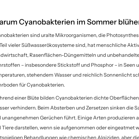
arum Cyanobakterien im Sommer blühe
nobakterien sind uralte Mikroorganismen, die Photosynthese
 Teil vieler Süßwasserökosysteme sind, hat menschliche Aktiv
dwirtschaft, Rasenflächen-Düngemitteln und unbehandelte
rstoffen – insbesondere Stickstoff und Phosphor – in Seen u
peraturen, stehendem Wasser und reichlich Sonnenlicht sch
rboden für Cyanobakterien.
rend einer Blüte bilden Cyanobakterien dichte Oberflächensch
ser verhindern. Beim Absterben und Zersetzen sinken die Sau
 unangenehmen Gerüchen führt. Einige Arten produzieren au
 Tiere darstellen, wenn sie aufgenommen oder eingeatmet w
tspieligen Behandlungen wie chemischen Algiziden, aber di