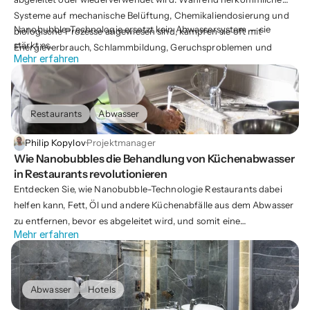
Systeme auf mechanische Belüftung, Chemikaliendosierung und
Nanobubble-Technologie ersetzt kein Abwassersystem — sie
biologische Prozesse angewiesen sind, kämpfen sie oft mit
stärkt es.
Energieverbrauch, Schlammbildung, Geruchsproblemen und
Mehr erfahren
Prozessinstabilitäten.
Restaurants
Abwasser
Philip Kopylov
·
Projektmanager
Wie Nanobubbles die Behandlung von Küchenabwasser 
in Restaurants revolutionieren
Entdecken Sie, wie Nanobubble-Technologie Restaurants dabei
helfen kann, Fett, Öl und andere Küchenabfälle aus dem Abwasser
zu entfernen, bevor es abgeleitet wird, und somit eine
Mehr erfahren
umweltfreundliche und effiziente Lösung für ein saubereres
Wassermanagement bietet.
Abwasser
Hotels