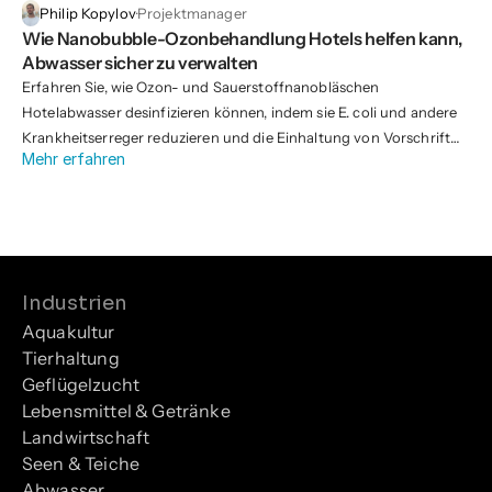
Philip Kopylov
·
Projektmanager
Wie Nanobubble-Ozonbehandlung Hotels helfen kann, 
Abwasser sicher zu verwalten
Erfahren Sie, wie Ozon- und Sauerstoffnanobläschen
Hotelabwasser desinfizieren können, indem sie E. coli und andere
Krankheitserreger reduzieren und die Einhaltung von Vorschriften
Mehr erfahren
für Hotels ohne vollständige Kläranlage verbessern.
Industrien
Aquakultur
Tierhaltung
Geflügelzucht
Lebensmittel & Getränke
Landwirtschaft
Seen & Teiche
Abwasser