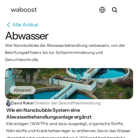
Select Language
Alle Artikel
Abwasser
Wie Nanobubbles die Abwasserbehandlung verbessern, von der 
Belüftungseffizienz bis zur Schlammminderung und 
Geruchskontrolle.
Abwasser
David Rakar
·
Direktor der Geschäftsentwicklung
Wie ein Nanobubble System eine 
Abwasserbehandlungsanlage ergänzt
Kläranlagen (WWTPs) sind dazu ausgelegt, organische Stoffe,
Nährstoffe und Krankheitserreger zu entfernen, bevor das Wasser
abgeleitet oder wiederverwendet wird. Während herkömmliche