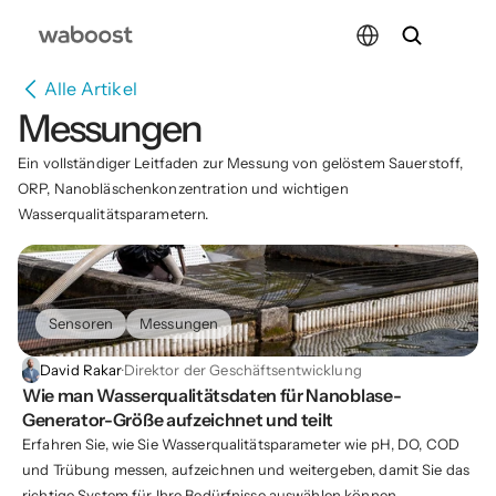
Select Language
Alle Artikel
Messungen
Ein vollständiger Leitfaden zur Messung von gelöstem Sauerstoff, 
ORP, Nanobläschenkonzentration und wichtigen 
Wasserqualitätsparametern.
Sensoren
Messungen
David Rakar
·
Direktor der Geschäftsentwicklung
Wie man Wasserqualitätsdaten für Nanoblase-
Generator-Größe aufzeichnet und teilt
Erfahren Sie, wie Sie Wasserqualitätsparameter wie pH, DO, COD
und Trübung messen, aufzeichnen und weitergeben, damit Sie das
richtige System für Ihre Bedürfnisse auswählen können.