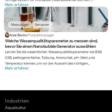
Mehr erfahren
Wenn Sie sich noch nicht in dieser Phase befinden, lesen Sie bitte
unseren vorherigen Artikel
"Welche Wasserqualitätsparameter vor
der Auswahl eines Nanobubble Generators zu messen sind"
, um
Messungen
Sensoren
herauszufinden, was Sie messen müssen und wo Sie die
passenden Sensoren kaufen oder mieten können.
Anze Borinc
·
Produktmanager
Welche Wasserqualitätsparameter zu messen sind, 
bevor Sie einen Nanobubble Generator auswählen
Lernen Sie die wesentlichen Wasserqualitätsparameter wie BSB,
CSB, pathogene Keime, Trübung, Ammoniak, pH-Wert und
Temperatur kennen, um vor der Auswahl des richtigen
Mehr erfahren
Nanoblasegenerator
für eine effektive Wasserbehandlung zu
messen.
Industrien
Aquakultur