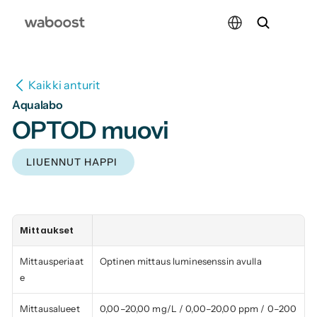
Select Language
Kaikki anturit
Aqualabo
OPTOD muovi
LIUENNUT HAPPI
Mittaukset
Mittausperiaat
Optinen mittaus luminesenssin avulla
e
Mittausalueet
0,00–20,00 mg/L / 0,00–20,00 ppm / 0–200 