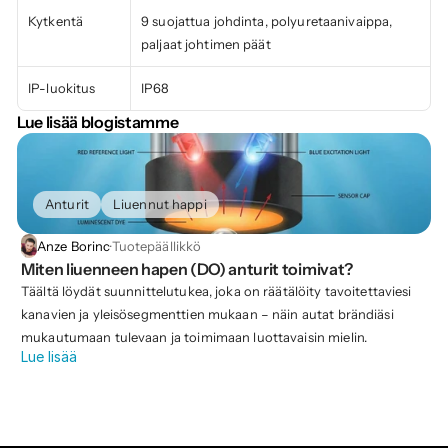
Kytkentä
9 suojattua johdinta, polyuretaanivaippa, 
paljaat johtimen päät
IP-luokitus
IP68
Lue lisää blogistamme
Anturit
Liuennut happi
Anze Borinc
·
Tuotepäällikkö
Miten liuenneen hapen (DO) anturit toimivat?
Täältä löydät suunnittelutukea, joka on räätälöity tavoitettaviesi
kanavien ja yleisösegmenttien mukaan – näin autat brändiäsi
mukautumaan tulevaan ja toimimaan luottavaisin mielin.
Lue lisää