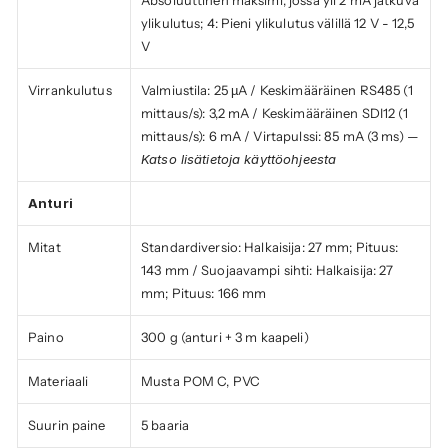
Absoluuttinen maksimi, jossa yli 2 mA jatkuva 
ylikulutus; 4: Pieni ylikulutus välillä 12 V - 12,5 
V
Virrankulutus
Valmiustila: 25 µA / Keskimääräinen RS485 (1 
mittaus/s): 3,2 mA / Keskimääräinen SDI12 (1 
mittaus/s): 6 mA / Virtapulssi: 85 mA (3 ms) — 
Katso lisätietoja käyttöohjeesta
Anturi
Mitat
Standardiversio: Halkaisija: 27 mm; Pituus: 
143 mm / Suojaavampi sihti: Halkaisija: 27 
mm; Pituus: 166 mm
Paino
300 g (anturi + 3 m kaapeli)
Materiaali
Musta POM C, PVC
Suurin paine
5 baaria