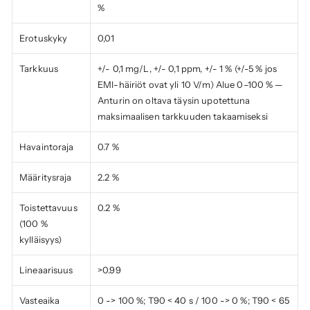
%
Erotuskyky
0,01
Tarkkuus
+/- 0,1 mg/L, +/- 0,1 ppm, +/- 1 % (+/-5 % jos 
EMI-häiriöt ovat yli 10 V/m) Alue 0–100 % — 
Anturin on oltava täysin upotettuna 
maksimaalisen tarkkuuden takaamiseksi
Havaintoraja
0.7 %
Määritysraja
2.2 %
Toistettavuus 
0.2 %
(100 % 
kylläisyys)
Lineaarisuus
>0.99
Vasteaika
0 -> 100 %; T90 < 40 s / 100 -> 0 %; T90 < 65 