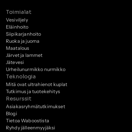
Toimialat
Vesiviljely
Eläinhoito
Siipikarjanhoito
Ruoka ja juoma
Maatalous
Järvet ja lammet
Jätevesi
Urheilunurmikko nurmikko
Teknologia
Mitä ovat ultrahienot kuplat
Tutkimus ja tuotekehitys
Resurssit
Asiakasryhmätutkimukset
Blogi
Tietoa Waboostista
Ryhdy jälleenmyyjäksi