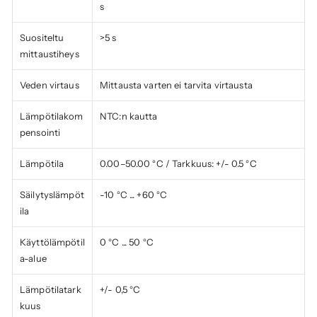
s
Suositeltu 
>5 s
mittaustiheys
Veden virtaus
Mittausta varten ei tarvita virtausta
Lämpötilakom
NTC:n kautta
pensointi
Lämpötila
0.00–50.00 °C / Tarkkuus: +/- 0.5 °C
Säilytyslämpöt
-10 °C ... +60 °C
ila
Käyttölämpötil
0 °C ... 50 °C
a-alue
Lämpötilatark
+/- 0,5 °C
kuus