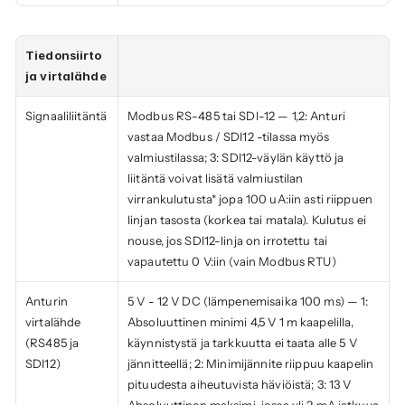
Tiedonsiirto 
ja virtalähde
Signaaliliitäntä
Modbus RS-485 tai SDI-12 — 1,2: Anturi 
vastaa Modbus / SDI12 -tilassa myös 
valmiustilassa; 3: SDI12-väylän käyttö ja 
liitäntä voivat lisätä valmiustilan 
virrankulutusta* jopa 100 uA:iin asti riippuen 
linjan tasosta (korkea tai matala). Kulutus ei 
nouse, jos SDI12-linja on irrotettu tai 
vapautettu 0 V:iin (vain Modbus RTU)
Anturin 
5 V - 12 V DC (lämpenemisaika 100 ms) — 1: 
virtalähde 
Absoluuttinen minimi 4,5 V 1 m kaapelilla, 
(RS485 ja 
käynnistystä ja tarkkuutta ei taata alle 5 V 
SDI12)
jännitteellä; 2: Minimijännite riippuu kaapelin 
pituudesta aiheutuvista häviöistä; 3: 13 V 