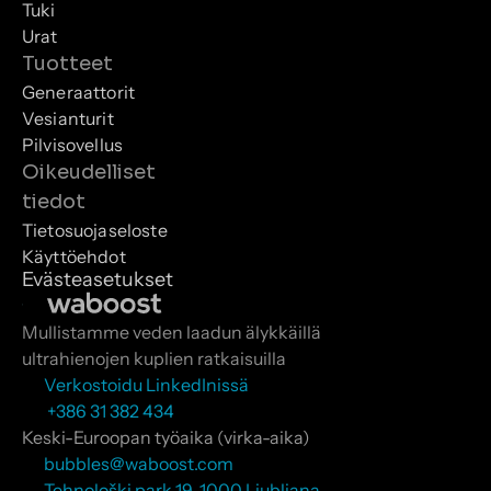
Tuki
Urat
Tuotteet
Generaattorit
Vesianturit
Pilvisovellus
Oikeudelliset 
tiedot
Tietosuojaseloste
Käyttöehdot
Evästeasetukset
Mullistamme veden laadun älykkäillä 
ultrahienojen kuplien ratkaisuilla
Verkostoidu LinkedInissä
 +386 31 382 434
Keski-Euroopan työaika (virka-aika)
bubbles@waboost.com
Tehnološki park 19, 1000 Ljubljana, 