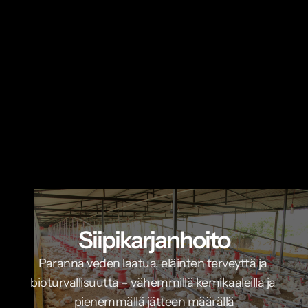
Siipikarjanhoito
Paranna veden laatua, eläinten terveyttä ja 
bioturvallisuutta – vähemmillä kemikaaleilla ja 
pienemmällä jätteen määrällä