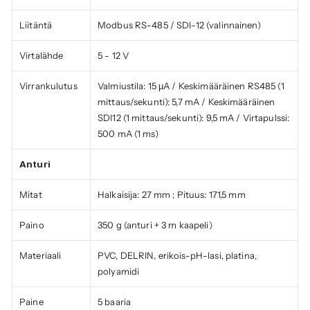
Liitäntä
Modbus RS-485 / SDI-12 (valinnainen)
Virtalähde
5 - 12 V
Virrankulutus
Valmiustila: 15 µA / Keskimääräinen RS485 (1 
mittaus/sekunti): 5,7 mA / Keskimääräinen 
SDI12 (1 mittaus/sekunti): 9,5 mA / Virtapulssi: 
500 mA (1 ms)
Anturi
Mitat
Halkaisija: 27 mm ; Pituus: 171,5 mm
Paino
350 g (anturi + 3 m kaapeli)
Materiaali
PVC, DELRIN, erikois-pH-lasi, platina, 
polyamidi
Paine
5 baaria