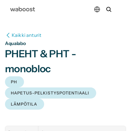
Select Language
Kaikki anturit
Aqualabo
PHEHT & PHT -
monobloc
PH
HAPETUS-PELKISTYSPOTENTIAALI
LÄMPÖTILA