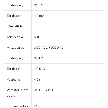
Erotuskyky
0,1 mV
Tarkkuus
± 2 mV
Lämpötila
Teknologia
NTC
Mittausalue
0,00 °C ... +50,00 °C
Erotuskyky
0,01 °C
Tarkkuus
± 0,5 °C
Vasteaika
< 5 s
Varastointiläm
0°C ... +60°C
pötila
Suojausluokka
IP 68