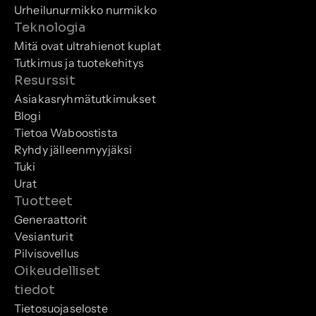
Urheilunurmikko nurmikko
Teknologia
Mitä ovat ultrahienot kuplat
Tutkimus ja tuotekehitys
Resurssit
Asiakasryhmätutkimukset
Blogi
Tietoa Waboostista
Ryhdy jälleenmyyjäksi
Tuki
Urat
Tuotteet
Generaattorit
Vesianturit
Pilvisovellus
Oikeudelliset 
tiedot
Tietosuojaseloste