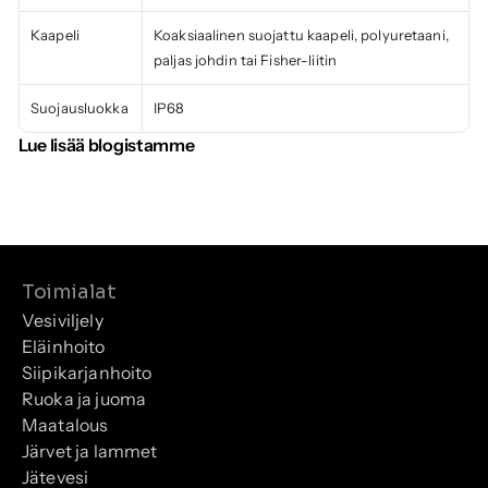
Kaapeli
Koaksiaalinen suojattu kaapeli, polyuretaani, 
paljas johdin tai Fisher-liitin
Suojausluokka
IP68
Lue lisää blogistamme
Toimialat
Vesiviljely
Eläinhoito
Siipikarjanhoito
Ruoka ja juoma
Maatalous
Järvet ja lammet
Jätevesi