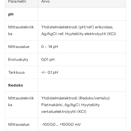
Parametri
Arvo
pH
Mittaustekniik
Yhdistelmäelektrodi (pH/ref): erikoislasi, 
ka
Ag/AgCl-ref. Hyytelöity elektrolyytti (KCl)
Mittausalue
0 – 14 pH
Erotuskyky
0,01 pH
Tarkkuus
+/- 0,1 pH
Redoks
Mittaustekniik
Yhdistelmäelektrodi (Redoks/vertailu): 
ka
Platinakärki, Ag/AgCl. Hyytelöity 
vertailuelektrolyytti (KCl)
Mittausalue
-1000,0 ... +1000,0 mV