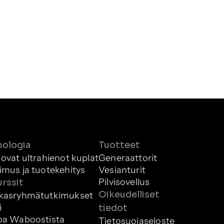
nologia
Tuotteet
 ovat ultrahienot kuplat
Generaattorit
imus ja tuotekehitys
Vesianturit
Pilvisovellus
rssit
Oikeudelliset 
kasryhmätutkimukset
i
tiedot
oa Waboostista
Tietosuojaseloste