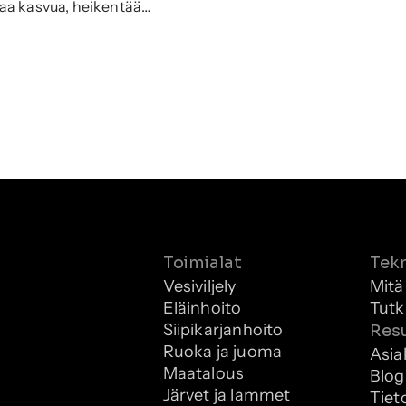
taa kasvua, heikentää
Kaksi teknologiaa
 ilmastimet
ja
 on ratkaisevan tärkeää
Toimialat
Tek
Vesiviljely
Mitä
Eläinhoito
Tutk
Siipikarjanhoito
Resu
Ruoka ja juoma
Asia
Maatalous
Blog
Järvet ja lammet
Tiet