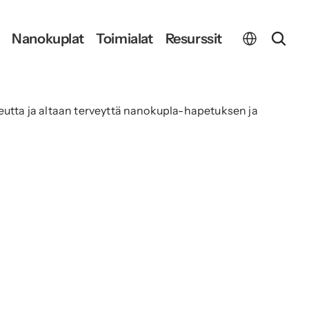
Select Language
Nanokuplat
Toimialat
Resurssit
tta ja altaan terveyttä nanokupla-hapetuksen ja 