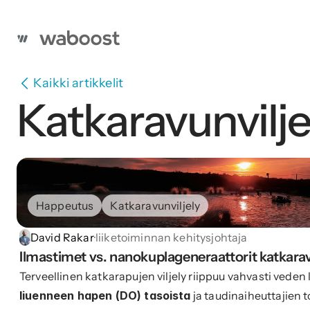
Kaikki artikkelit
Katkaravunvilje
Happeutus
Katkaravunviljely
David Rakar
·
liiketoiminnan kehitysjohtaja
Ilmastimet vs. nanokuplageneraattorit katkarav
Terveellinen katkarapujen viljely riippuu vahvasti veden l
liuenneen hapen (DO) tasoista
ja taudinaiheuttajien 