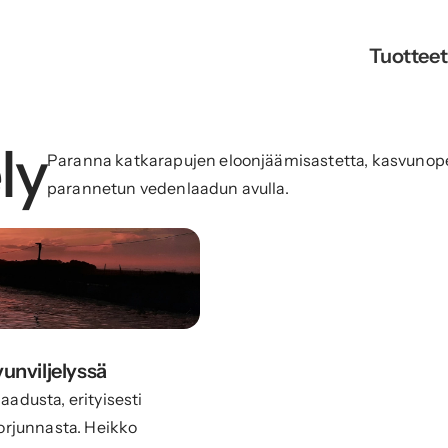
Tuotteet
ly
Paranna katkarapujen eloonjäämisastetta, kasvunopeu
parannetun vedenlaadun avulla.
unviljelyssä
aadusta, erityisesti
torjunnasta. Heikko