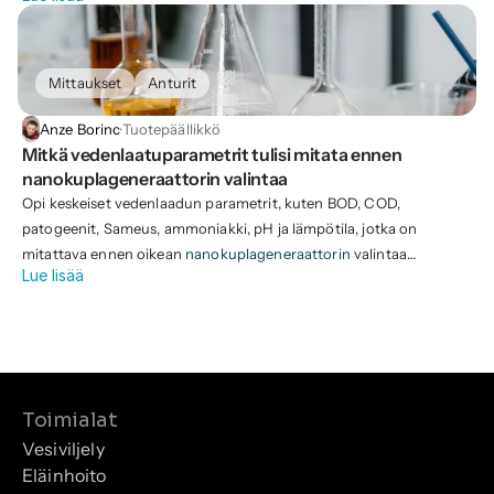
Jos et ole vielu00e4 tu00e4ssu00e4 vaiheessa, lue edellinen
artikkelimme
"Mitu00e4 vedenlaadun parametreja on mitattava
ennen nanokuplageneraattorin valintaa"
saadaksesi selville,
Mittaukset
Anturit
mitu00e4 sinun on mitattava ja mistu00e4 voit ostaa tai vuokrata
oikeat anturit. siitu00e4.
Anze Borinc
·
Tuotepäällikkö
Mitkä vedenlaatuparametrit tulisi mitata ennen 
nanokuplageneraattorin valintaa
Opi keskeiset vedenlaadun parametrit, kuten BOD, COD,
patogeenit, Sameus, ammoniakki, pH ja lämpötila, jotka on
mitattava ennen oikean
nanokuplageneraattorin
valintaa
Lue lisää
tehokasta vedenkäsittelyä varten.
Toimialat
Vesiviljely
Eläinhoito