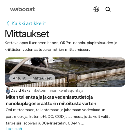
Select Language
Kaikki artikkelit
Mittaukset
Kattava opas liuenneen hapen, ORP:n, nanokuplapitoisuuden ja 
kriittisten vedenlaatuparametrien mittaamiseen.
Anturit
Mittaukset
David Rakar
·
liiketoiminnan kehitysjohtaja
Miten tallentaa ja jakaa vedenlaatutietoja 
nanokuplageneraattorin mitoitusta varten
Opi mittaamaan, tallentamaan ja jakamaan vedenlaadun
parametreja, kuten pH, DO, COD ja sameus, jotta voit valita
tarpeisiisi sopivan ju00e4rjestelmu00e4n.
Lue lisää