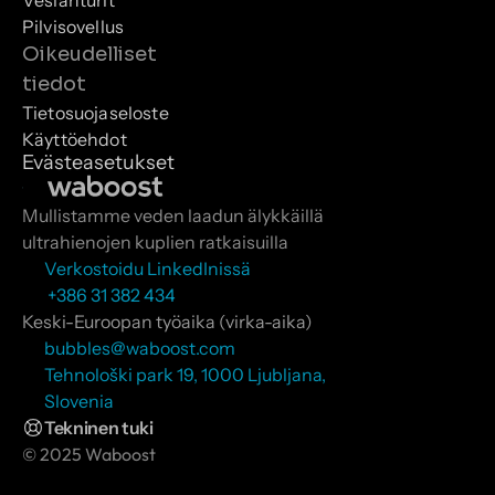
Vesianturit
Pilvisovellus
Oikeudelliset 
tiedot
Tietosuojaseloste
Käyttöehdot
Evästeasetukset
Mullistamme veden laadun älykkäillä 
ultrahienojen kuplien ratkaisuilla
Verkostoidu LinkedInissä
 +386 31 382 434
Keski-Euroopan työaika (virka-aika)
bubbles@waboost.com
Tehnološki park 19, 1000 Ljubljana, 
Slovenia
Tekninen tuki
© 2025 Waboost