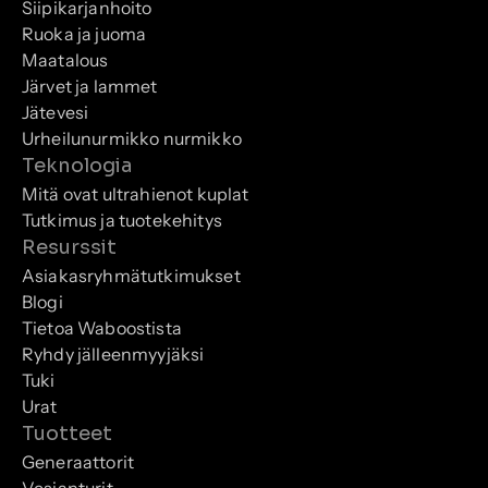
Siipikarjanhoito
Ruoka ja juoma
Maatalous
Järvet ja lammet
Jätevesi
Urheilunurmikko nurmikko
Teknologia
Mitä ovat ultrahienot kuplat
Tutkimus ja tuotekehitys
Resurssit
Asiakasryhmätutkimukset
Blogi
Tietoa Waboostista
Ryhdy jälleenmyyjäksi
Tuki
Urat
Tuotteet
Generaattorit