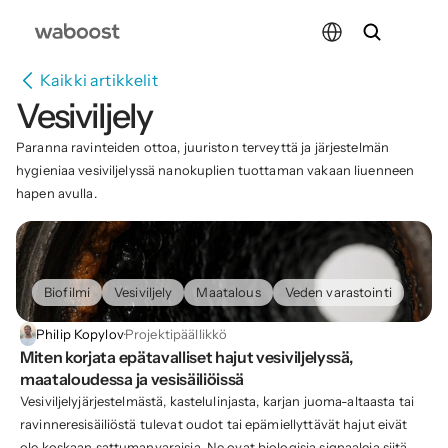
Select Language
Kaikki artikkelit
Vesiviljely
Paranna ravinteiden ottoa, juuriston terveyttä ja järjestelmän 
hygieniaa vesiviljelyssä nanokuplien tuottaman vakaan liuenneen 
hapen avulla.
Biofilmi
Vesiviljely
Maatalous
Veden varastointi
Philip Kopylov
·
Projektipäällikkö
Miten korjata epätavalliset hajut vesiviljelyssä, 
maataloudessa ja vesisäiliöissä
Vesiviljelyjärjestelmästä, kastelulinjasta, karjan juoma-altaasta tai
ravinneresisäiliöstä tulevat oudot tai epämiellyttävät hajut eivät
ole koskaan sattumanvaraisia. Ne ovat biologisia signaaleja siitä,