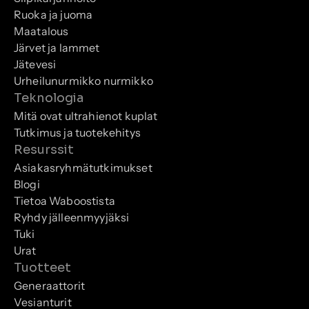
Ruoka ja juoma
Maatalous
Järvet ja lammet
Jätevesi
Urheilunurmikko nurmikko
Teknologia
Mitä ovat ultrahienot kuplat
Tutkimus ja tuotekehitys
Resurssit
Asiakasryhmätutkimukset
Blogi
Tietoa Waboostista
Ryhdy jälleenmyyjäksi
Tuki
Urat
Tuotteet
Generaattorit
Vesianturit