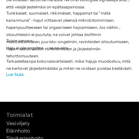
että vesijärjestelmäsi on epätasapainossa.
Tunkkaiset, suomaiset, rikkimäiset, happamat tai "mätä
kananmuna" -hajut viittaavat yleensä mikrobitoimintaan,
hapenpuutteeseen tai orgaaniseen hajoamiseen. Jos näihin
olosuhteisiin ei puututa, ne voivat johtaa biofilmin
Toisin sanoen:
muodostumiseen, juuristo-ongelmiin, ravinteiden sitoutumiseen,
Haju ei ole ongelma — se on oire.
hapen saatavuuden vähenemiseen ja järjestelmän
tehottomuuteen.
Tarkastellaanpa kokonaisvaltaisesti, miksi hajuja muodostuu, mitä
ne kertovat järjestelmästäsi ja miten ne voidaan poistaa kestävästi.
Lue lisää
Toimialat
Vesiviljely
Eläinhoito
Siipikarjanhoito