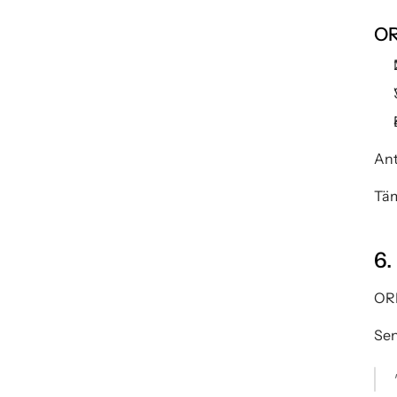
OR
Ant
Täm
6.
ORP
Sen