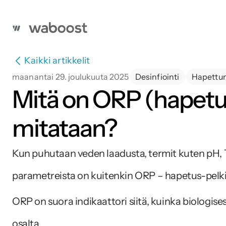
Kaikki artikkelit
maanantai 29. joulukuuta 2025
Desinfiointi
Hapettu
Mitä on ORP (hapetus-
mitataan?
Kun puhutaan veden laadusta, termit kuten pH, 
parametreista on kuitenkin ORP – hapetus-pelki
ORP on suora indikaattori siitä, kuinka biologisest
osalta.