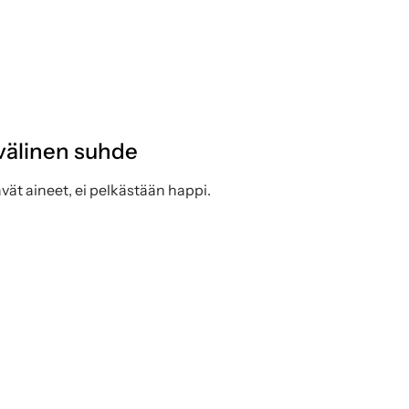
 välinen suhde
vät aineet, ei pelkästään happi.