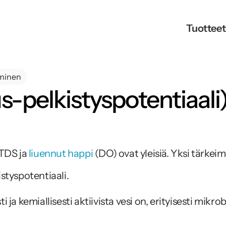
Tuotteet
minen
pelkistyspotentiaali) j
TDS ja 
liuennut happi
 (DO) ovat yleisiä. Yksi tärke
styspotentiaali.
i ja kemiallisesti aktiivista vesi on, erityisesti mik