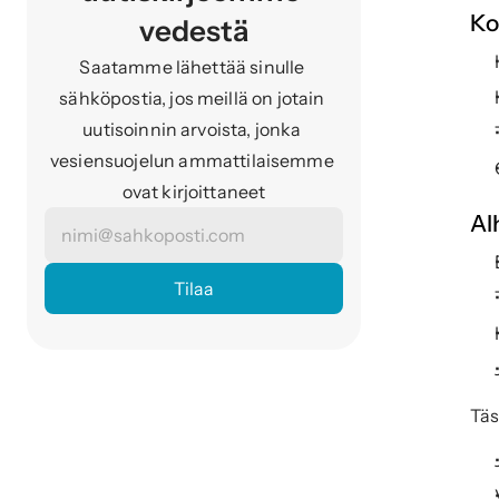
Ko
vedestä
Saatamme lähettää sinulle 
sähköpostia, jos meillä on jotain 
uutisoinnin arvoista, jonka 
vesiensuojelun ammattilaisemme 
ovat kirjoittaneet
Al
Täs