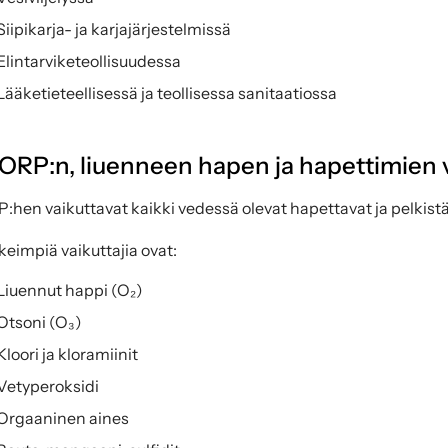
Siipikarja- ja karjajärjestelmissä
Elintarviketeollisuudessa
Lääketieteellisessä ja teollisessa sanitaatiossa
 ORP:n, liuenneen hapen ja hapettimien
:hen vaikuttavat kaikki vedessä olevat hapettavat ja pelkistä
keimpiä vaikuttajia ovat:
Liuennut happi (O₂)
Otsoni (O₃)
Kloori ja kloramiinit
Vetyperoksidi
Orgaaninen aines