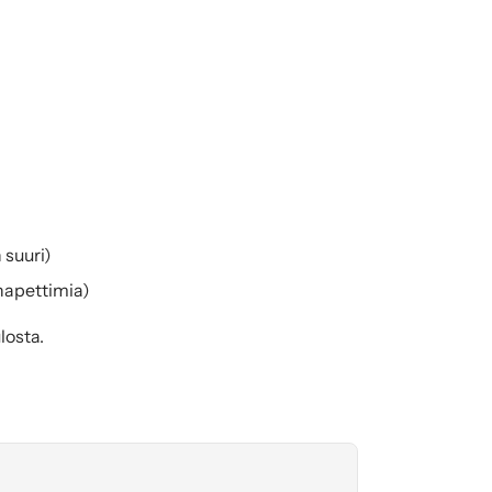
 suuri)
hapettimia)
losta.