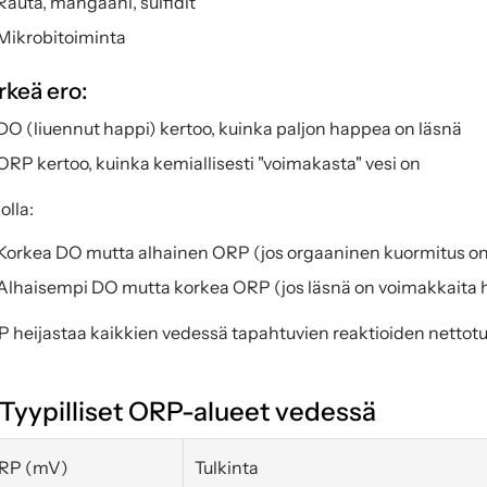
Rauta, mangaani, sulfidit
Mikrobitoiminta
rkeä ero:
DO (liuennut happi) kertoo, kuinka paljon happea on läsnä
ORP kertoo, kuinka kemiallisesti "voimakasta" vesi on
olla:
Korkea DO mutta alhainen ORP (jos orgaaninen kuormitus on
Alhaisempi DO mutta korkea ORP (jos läsnä on voimakkaita 
 heijastaa kaikkien vedessä tapahtuvien reaktioiden nettotu
 Tyypilliset ORP-alueet vedessä
RP (mV)
Tulkinta