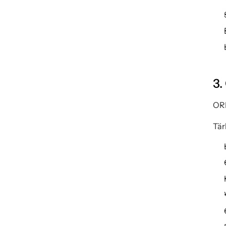
3.
ORP
Tär