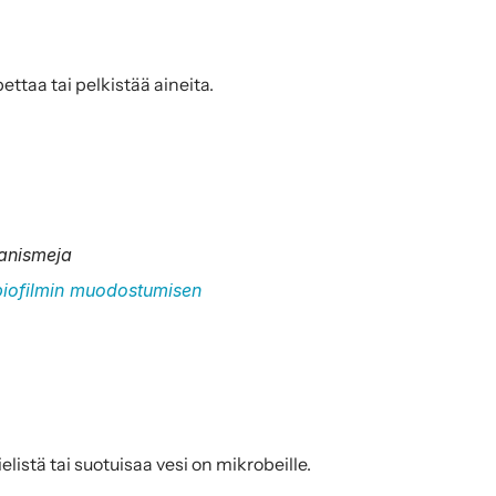
ttaa tai pelkistää aineita.
ganismeja
biofilmin muodostumisen
elistä tai suotuisaa vesi on mikrobeille.