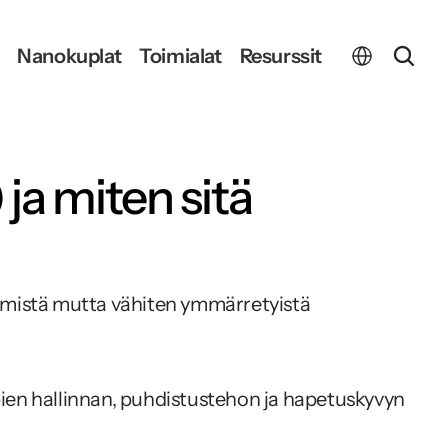
Select Language
Nanokuplat
Toimialat
Resurssit
a miten sitä 
immistä mutta vähiten ymmärretyistä 
robien hallinnan, puhdistustehon ja hapetuskyvyn 