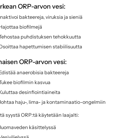
rkean ORP-arvon vesi:
Inaktivoi bakteereja, viruksia ja sieniä
Hajottaa biofilmejä
Tehostaa puhdistuksen tehokkuutta
Osoittaa hapettumisen stabiilisuutta
haisen ORP-arvon vesi:
Edistää anaerobisia bakteereja
Tukee biofilmin kasvua
Kuluttaa desinfiointiaineita
Johtaa haju-, lima- ja kontaminaatio-ongelmiin
tä syystä ORP:tä käytetään laajalti:
Juomaveden käsittelyssä
Vesiviljelyssä