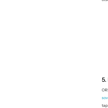
5.
ORP
so
tap