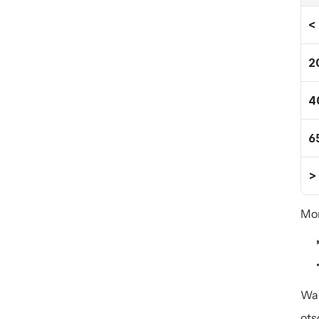
<
2
4
6
>
Mon
Wab
ots