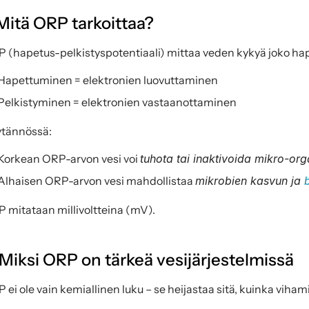
 Mitä ORP tarkoittaa?
 (hapetus-pelkistyspotentiaali) mittaa veden kykyä joko hape
Hapettuminen = elektronien luovuttaminen
Pelkistyminen = elektronien vastaanottaminen
tännössä:
Korkean ORP-arvon vesi voi 
tuhota tai inaktivoida mikro-or
Alhaisen ORP-arvon vesi mahdollistaa 
mikrobien kasvun ja 
 mitataan millivoltteina (mV).
 Miksi ORP on tärkeä vesijärjestelmissä
 ei ole vain kemiallinen luku – se heijastaa sitä, kuinka vihami