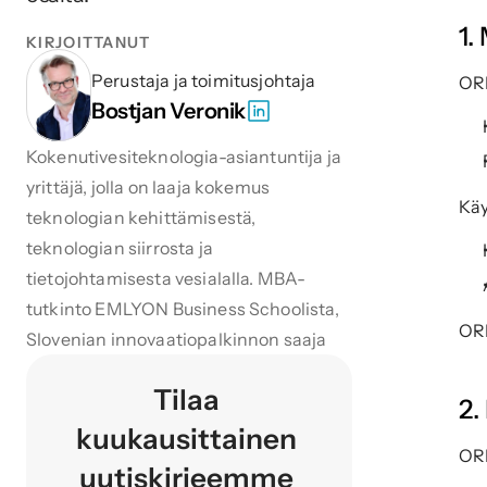
1.
KIRJOITTANUT
Perustaja ja toimitusjohtaja
ORP
Bostjan Veronik
Kokenutivesiteknologia-asiantuntija ja 
yrittäjä, jolla on laaja kokemus 
Käy
teknologian kehittämisestä, 
teknologian siirrosta ja 
tietojohtamisesta vesialalla. MBA-
tutkinto EMLYON Business Schoolista, 
ORP
Slovenian innovaatiopalkinnon saaja
Tilaa 
2.
kuukausittainen 
ORP
uutiskirjeemme 