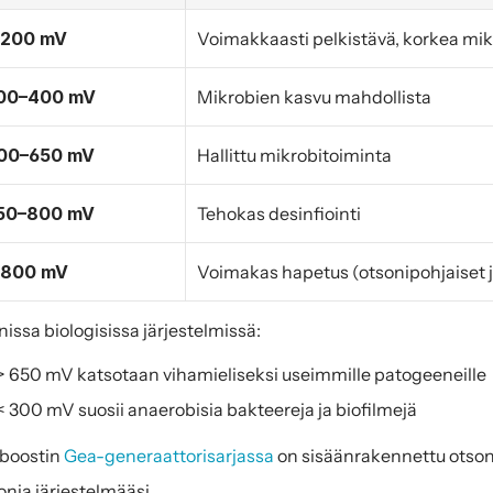
 200 mV
Voimakkaasti pelkistävä, korkea mik
00–400 mV
Mikrobien kasvu mahdollista
00–650 mV
Hallittu mikrobitoiminta
50–800 mV
Tehokas desinfiointi
 800 mV
Voimakas hapetus (otsonipohjaiset j
issa biologisissa järjestelmissä:
> 650 mV katsotaan vihamieliseksi useimmille patogeeneille
< 300 mV suosii anaerobisia bakteereja ja biofilmejä
oostin 
Gea-generaattorisarjassa
 on sisäänrakennettu otsoni
onia järjestelmääsi.