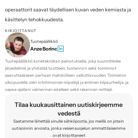
operaattorit saavat täydellisen kuvan veden kemiasta ja 
käsittelyn tehokkuudesta.
KIRJOITTANUT
Tuotepäällikkö
Anze Borinc
Tuotepäällikkö konetekniikan painotuksella, joka suunnittelee 
järjestelmiä ja yhdistää tuotteen, tuotannon sekä toiminnot 
saavuttaakseen parhaan mahdollisen vaikuttavuuden. Toimiston 
ulkopuolella olen intohimoinen kiipeilijä ja entinen kilpaurheilija, ja 
vapaa-ajallani valmennan edelleen sekä rakennan reittejä.
Tilaa kuukausittainen uutiskirjeemme 
vedestä
Saatamme lähettää sinulle sähköpostia, jos meillä on jotain 
uutisoinnin arvoista, jonka vesiensuojelun ammattilaisemme 
ovat kirjoittaneet