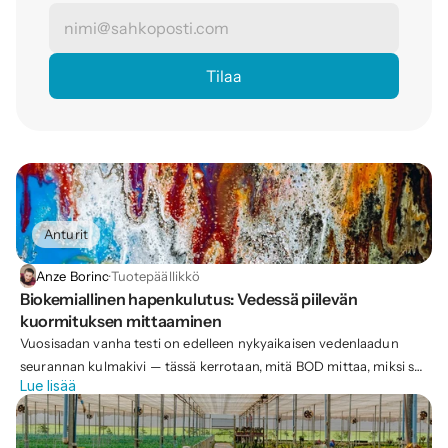
Anturit
Anze Borinc
·
Tuotepäällikkö
Biokemiallinen hapenkulutus: Vedessä piilevän 
kuormituksen mittaaminen
Vuosisadan vanha testi on edelleen nykyaikaisen vedenlaadun
seurannan kulmakivi — tässä kerrotaan, mitä BOD mittaa, miksi se
Lue lisää
on tärkeää ja miten se tehdään.