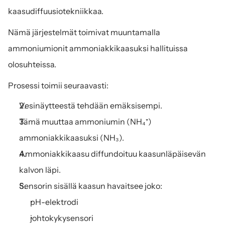
kaasudiffuusiotekniikkaa.
Nämä järjestelmät toimivat muuntamalla 
ammoniumionit ammoniakkikaasuksi hallituissa 
olosuhteissa.
Prosessi toimii seuraavasti:
Vesinäytteestä tehdään emäksisempi.
Tämä muuttaa ammoniumin (NH₄⁺) 
ammoniakkikaasuksi (NH₃).
Ammoniakkikaasu diffundoituu kaasunläpäisevän 
kalvon läpi.
Sensorin sisällä kaasun havaitsee joko:
pH-elektrodi
johtokykysensori