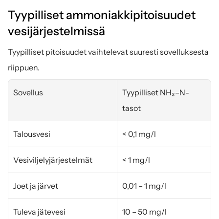
Tyypilliset ammoniakkipitoisuudet 
vesijärjestelmissä
Tyypilliset pitoisuudet vaihtelevat suuresti sovelluksesta 
riippuen.
Sovellus
Tyypilliset NH₃–N-
tasot
Talousvesi
< 0,1 mg/l
Vesiviljelyjärjestelmät
< 1 mg/l
Joet ja järvet
0,01 – 1 mg/l
Tuleva jätevesi
10 – 50 mg/l