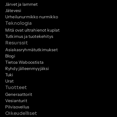
Järvet ja lammet
Jätevesi
Urheilunurmikko nurmikko
Teknologia
Mitä ovat ultrahienot kuplat
Tutkimus ja tuotekehitys
Resurssit
Asiakasryhmätutkimukset
Blogi
Tietoa Waboostista
Ryhdy jälleenmyyjäksi
Tuki
Urat
Tuotteet
Generaattorit
Vesianturit
Pilvisovellus
Oikeudelliset 