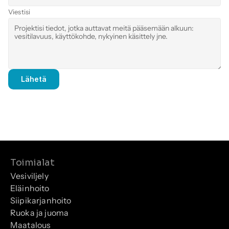
Viestisi
Lähetä
Toimialat
Vesiviljely
Eläinhoito
Siipikarjanhoito
Ruoka ja juoma
Maatalous