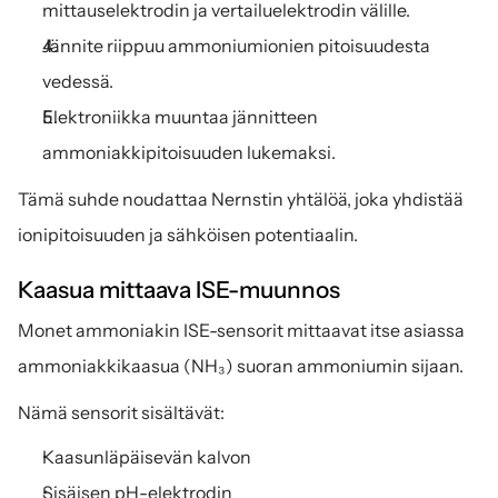
mittauselektrodin ja vertailuelektrodin välille.
Jännite riippuu ammoniumionien pitoisuudesta 
vedessä.
Elektroniikka muuntaa jännitteen 
ammoniakkipitoisuuden lukemaksi.
Tämä suhde noudattaa Nernstin yhtälöä, joka yhdistää 
ionipitoisuuden ja sähköisen potentiaalin.
Kaasua mittaava ISE-muunnos
Monet ammoniakin ISE-sensorit mittaavat itse asiassa 
ammoniakkikaasua (NH₃) suoran ammoniumin sijaan.
Nämä sensorit sisältävät:
Kaasunläpäisevän kalvon
Sisäisen pH-elektrodin