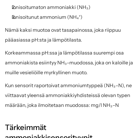
Ionisoitumaton ammoniakki (NH₃)
Ionisoitunut ammonium (NH₄⁺)
Nämä kaksi muotoa ovat tasapainossa, joka riippuu 
pääasiassa pH:sta ja lämpötilasta.
Korkeammassa pH:ssa ja lämpötilassa suurempi osa 
ammoniakista esiintyy NH₃-muodossa, joka on kaloille ja 
muille vesieliöille myrkyllinen muoto.
Kun sensorit raportoivat ammoniumtyppeä (NH₃–N), ne 
viittaavat yleensä ammoniakkiyhdisteissä olevan typen 
määrään, joka ilmoitetaan muodossa: mg/l NH₃–N
Tärkeimmät 
ammoniakkisensorityypit