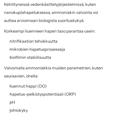
Kehittyneissä vedenkäsittelyjärjestelmissä, kuten 
nanokuplahapetuksessa, ammoniakin valvonta voi 
auttaa arvioimaan biologista suorituskykyä.
Korkeampi liuenneen hapen taso parantaa usein:
nitrifikaation tehokkuutta
mikrobien hapetusprosesseja
biofilmin stabiilisuutta
Valvomalla ammoniakkia muiden parametrien, kuten 
seuraavien, ohella:
liuennut happi (DO)
hapetus-pelkistyspotentiaali (ORP)
pH
johtokyky