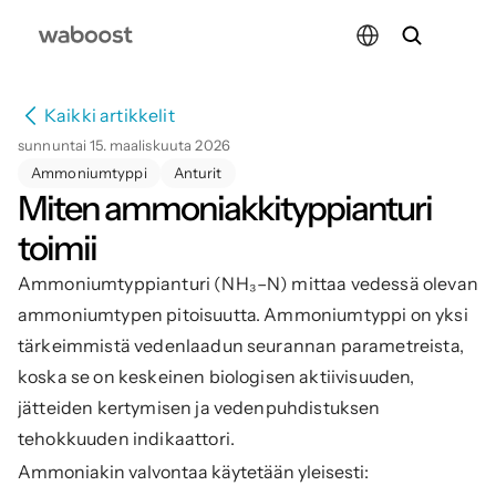
Select Language
Kaikki artikkelit
sunnuntai 15. maaliskuuta 2026
Ammoniumtyppi
Anturit
Miten ammoniakkityppianturi 
toimii
Ammoniumtyppianturi (NH₃–N) mittaa vedessä olevan 
ammoniumtypen pitoisuutta. Ammoniumtyppi on yksi 
tärkeimmistä vedenlaadun seurannan parametreista, 
koska se on keskeinen biologisen aktiivisuuden, 
jätteiden kertymisen ja vedenpuhdistuksen 
tehokkuuden indikaattori.
Ammoniakin valvontaa käytetään yleisesti: