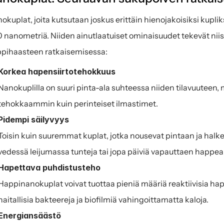
okuplat, joita kutsutaan joskus erittäin hienojakoisiksi kupliksi
 nanometriä. Niiden ainutlaatuiset ominaisuudet tekevät niistä
pihaasteen ratkaisemisessa:
Korkea hapensiirtotehokkuus
Nanokuplilla on suuri pinta-ala suhteessa niiden tilavuuteen, 
tehokkaammin kuin perinteiset ilmastimet.
Pidempi säilyvyys
Toisin kuin suuremmat kuplat, jotka nousevat pintaan ja halk
vedessä leijumassa tunteja tai jopa päiviä vapauttaen happea 
Hapettava puhdistusteho
Happinanokuplat voivat tuottaa pieniä määriä reaktiivisia hap
haitallisia bakteereja ja biofilmiä vahingoittamatta kaloja.
Energiansäästö