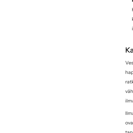
Ka
Ves
hap
rat
väh
ilm
Ilm
ova
tap