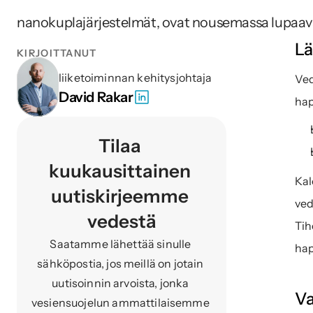
nanokuplajärjestelmät, ovat nousemassa lupaav
Lä
KIRJOITTANUT
liiketoiminnan kehitysjohtaja
Ved
David Rakar
hap
Tilaa 
kuukausittainen 
Kal
uutiskirjeemme 
ved
vedestä
Tih
Saatamme lähettää sinulle 
hap
sähköpostia, jos meillä on jotain 
uutisoinnin arvoista, jonka 
Va
vesiensuojelun ammattilaisemme 