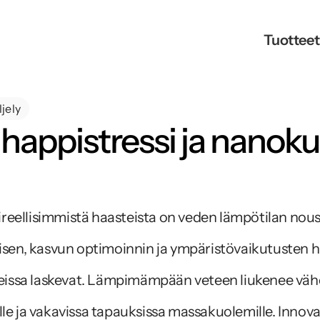
Tuotteet
ljely
happistressi ja nanokup
ireellisimmistä haasteista on veden lämpötilan nousu
sen, kasvun optimoinnin ja ympäristövaikutusten hal
sseissa laskevat. Lämpimämpään veteen liukenee väh
 ja vakavissa tapauksissa massakuolemille. Innovatii