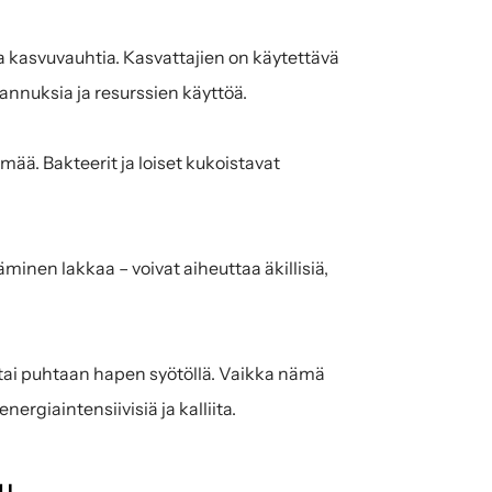
kasvuvauhtia. Kasvattajien on käytettävä 
nuksia ja resurssien käyttöä.
. Bakteerit ja loiset kukoistavat 
minen lakkaa – voivat aiheuttaa äkillisiä, 
tai puhtaan hapen syötöllä. Vaikka nämä 
ergiaintensiivisiä ja kalliita.
su