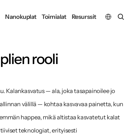
Select Language
Nanokuplat
Toimialat
Resurssit
lien rooli 
. Kalankasvatus — ala, joka tasapainoilee jo 
linnan välillä — kohtaa kasvavaa painetta, kun 
emmän happea, mikä altistaa kasvatetut kalat 
viset teknologiat, erityisesti 