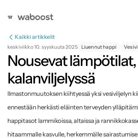
Kaikki artikkelit
keskiviikko 10. syyskuuta 2025
Liuennut happi
Vesivi
Nousevat lämpötilat, 
kalanviljelyssä
Ilmastonmuutoksen kiihtyessä yksi vesiviljelyn ki
ennestään herkästi eläinten terveyden ylläpitämi
happitasot lammikoissa, altaissa ja rannikkoka
hitaammalle kasvulle, herkemmälle sairastumiselle