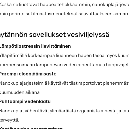
Koska ne liuottavat happea tehokkaammin, nanokuplajärjest
kuin perinteiset ilmastusmenetelmät saavuttaakseen saman
ytännön sovellukset vesiviljelyssä
Lämpötilastressin lievittäminen
Ylläpitämällä korkeampaa liuenneen hapen tasoa myös kuumal
kompensoimaan lämpenevän veden aiheuttamaa happivajet
Parempi eloonjäämisaste
Nanokuplajärjestelmiä käyttävät tilat raportoivat pienemmäs
kuumuuden aikana.
Puhtaampi vedenlaatu
Nanokuplat vähentävät ylimääräistä orgaanista ainesta ja taud
terveyttä.