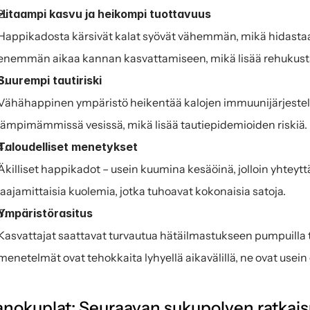
Hitaampi kasvu ja heikompi tuottavuus
Happikadosta kärsivät kalat syövät vähemmän, mikä hidastaa 
enemmän aikaa kannan kasvattamiseen, mikä lisää rehukustan
Suurempi tautiriski
Vähähappinen ympäristö heikentää kalojen immuunijärjestelmää
lämpimämmissä vesissä, mikä lisää tautiepidemioiden riskiä.
Taloudelliset menetykset
Äkilliset happikadot – usein kuumina kesäöinä, jolloin yhteyttä
laajamittaisia kuolemia, jotka tuhoavat kokonaisia satoja.
Ympäristörasitus
Kasvattajat saattavat turvautua hätäilmastukseen pumpuilla 
menetelmät ovat tehokkaita lyhyellä aikavälillä, ne ovat usein en
nokuplat: Seuraavan sukupolven ratkai