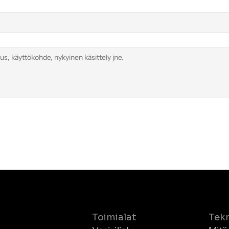
haasteita. Nyt nanokuplateknologia on nousemassa
mullistavaksi ratkaisuksi, joka mullistaa hapen saannin
koko alalla.
Toimialat
Tek