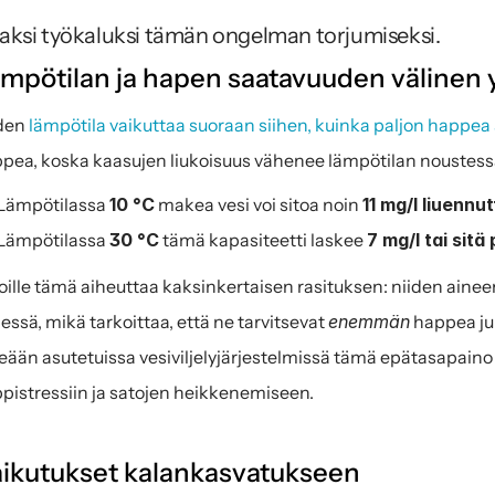
aksi työkaluksi tämän ongelman torjumiseksi.
mpötilan ja hapen saatavuuden välinen 
en 
lämpötila vaikuttaa suoraan siihen, kuinka paljon happea s
pea, koska kaasujen liukoisuus vähenee lämpötilan noustessa
Lämpötilassa 
10 °C
 makea vesi voi sitoa noin 
11 mg/l liuennu
Lämpötilassa 
30 °C
 tämä kapasiteetti laskee 
7 mg/l tai sit
oille tämä aiheuttaa kaksinkertaisen rasituksen: niiden ain
essä, mikä tarkoittaa, että ne tarvitsevat 
enemmän
 happea juu
eään asutetuissa vesiviljelyjärjestelmissä tämä epätasapaino 
pistressiin ja satojen heikkenemiseen.
ikutukset kalankasvatukseen