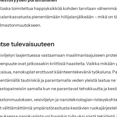
Kestävyyden parantuminen
Koska toimitettua happiyksikköä kohden tarvitaan vähemmän 
kalankasvatusta pienentämään hiilijalanjälkeään – mikä on tä
ilmastonmuutokseen.
tse tulevaisuuteen
iviljelyn laajentuessa vastaamaan maailmanlaajuiseen protei
enpuute ovat jatkossakin kriittisiä haasteita. Vaikka mikään yk
kaisua, nanokuplat erottuvat käänteentekevänä työkaluna. Pa
entämällä tautiriskiä ja parantamalla veden yleistä laatua ne 
astopaineisiin samalla kun ne parantavat tehokkuutta ja kest
astonmuutoksen, vesiviljelyn ja nanoteknologian risteyskohta
t välttämättömiä ympäristörasitusta kestävien ruokajärjest
auksessa nanokuplista voi hyvinkin tulla yksi niistä tekijöistä, 