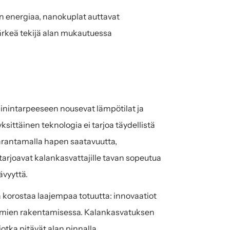
energiaa, nanokuplat auttavat 
rkeä tekijä alan mukautuessa 
inintarpeeseen nousevat lämpötilat ja 
sittäinen teknologia ei tarjoa täydellistä 
rantamalla hapen saatavuutta, 
tarjoavat kalankasvattajille tavan sopeutua 
ävyyttä.
 korostaa laajempaa totuutta: innovaatiot 
elmien rakentamisessa. Kalankasvatuksen 
jotka pitävät alan pinnalla.