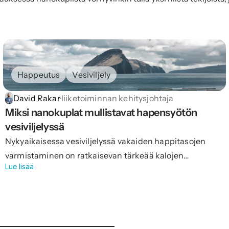
Happeutus
Vesiviljely
David Rakar
·
liiketoiminnan kehitysjohtaja
Miksi nanokuplat mullistavat hapensyötön 
vesiviljelyssä
Nykyaikaisessa vesiviljelyssä vakaiden happitasojen
varmistaminen on ratkaisevan tärkeää kalojen
Lue lisää
terveyden ja hyvinvoinnin ylläpitämiseksi. Perinteiset
hapetusjärjestelmät, kuten diffuusoriletkut ja
happipullot, ovat pitkään olleet standardi. Niihin liittyy
kuitenkin huomattavaa tehottomuutta – ne tuhlaavat
happea, kuluttavat energiaa ja aiheuttavat logistisia