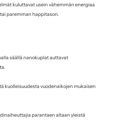
elmät kuluttavat usein vähemmän energiaa 
 tai paremman happitason.
la säällä nanokuplat auttavat 
ta.
tä kuolleisuudesta vuodenaikojen mukaisen 
inaiheuttajia parantaen altaan yleistä 