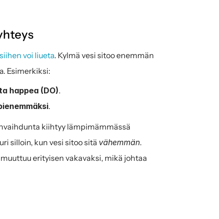
yhteys
iihen voi liueta
. Kylmä vesi sitoo enemmän 
. Esimerkiksi:
tta happea (DO)
.
ä pienemmäksi
.
eenvaihdunta kiihtyy lämpimämmässä 
ri silloin, kun vesi sitoo sitä 
vähemmän
. 
muuttuu erityisen vakavaksi, mikä johtaa 