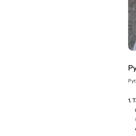
Py
Pyt
1. 