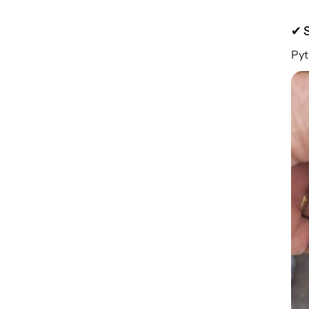
✔ S
Pyt