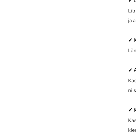
✔ L
Lit
ja 
✔ K
Läm
✔ A
Kas
nii
✔ 
Kas
kie