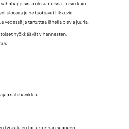
 vähähappisissa olosuhteissa. Toisin kuin 
elluloosaa ja ne tuottavat liikkuvia 
a vedessä ja tartuttaa lähellä olevia juuria.
 toiset hyökkäävät vihannesten, 
taa:
aajaa satohävikkiä.
n työkalujen tai tartunnan saaneen 