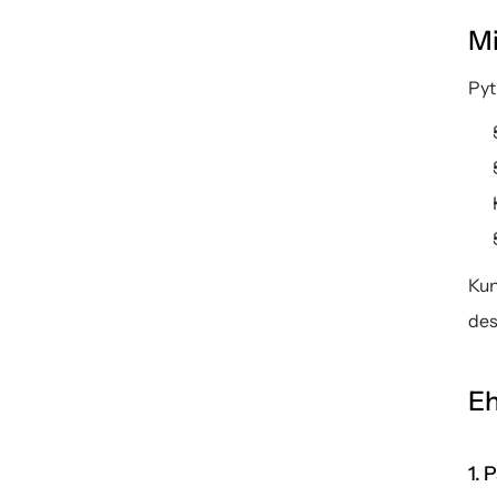
Mi
Pyt
Kun
des
Eh
1. 