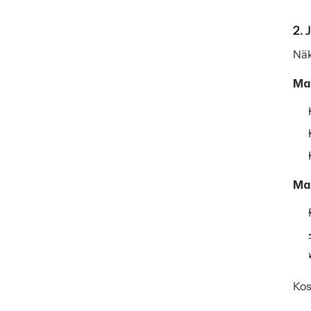
2. 
Näk
Maa
Maa
Kos