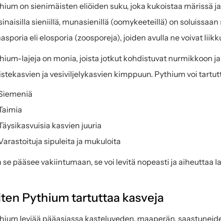
hium on sienimäisten eliöiden suku, joka kukoistaa märissä ja
sinaisilla sieniillä, munasienillä (oomykeeteillä) on soluissaan s
asporia eli elosporia (zoosporeja), joiden avulla ne voivat liikku
hium-lajeja on monia, joista jotkut kohdistuvat nurmikkoon ja
istekasvien ja vesiviljelykasvien kimppuun. Pythium voi tartut
Siemeniä
Taimia
Täysikasvuisia kasvien juuria
Varastoituja sipuleita ja mukuloita
 se pääsee vakiintumaan, se voi levitä nopeasti ja aiheuttaa l
ten Pythium tartuttaa kasveja
hium leviää pääasiassa kasteluveden, maaperän, saastuneide