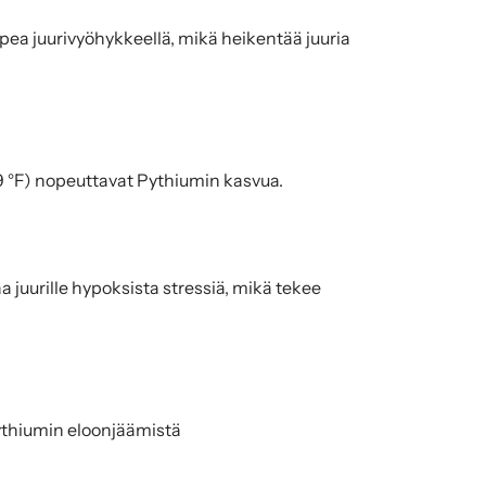
pea juurivyöhykkeellä, mikä heikentää juuria 
9 °F) nopeuttavat Pythiumin kasvua.
 juurille hypoksista stressiä, mikä tekee 
Pythiumin eloonjäämistä 