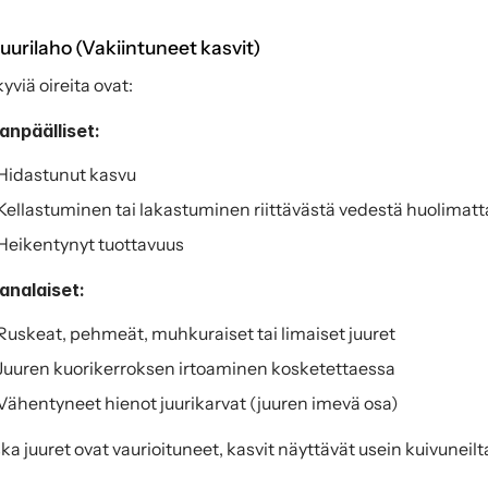
Juurilaho (Vakiintuneet kasvit)
yviä oireita ovat:
npäälliset:
Hidastunut kasvu
Kellastuminen tai lakastuminen riittävästä vedestä huolimatt
Heikentynyt tuottavuus
nalaiset:
Ruskeat, pehmeät, muhkuraiset tai limaiset juuret
Juuren kuorikerroksen irtoaminen kosketettaessa
Vähentyneet hienot juurikarvat (juuren imevä osa)
ka juuret ovat vaurioituneet, kasvit näyttävät usein kuivuneilt