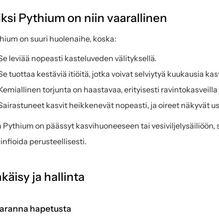
ksi Pythium on niin vaarallinen
hium on suuri huolenaihe, koska:
Se leviää nopeasti kasteluveden välityksellä.
Se tuottaa kestäviä itiöitä, jotka voivat selviytyä kuukausia kas
Kemiallinen torjunta on haastavaa, erityisesti ravintokasveilla j
Sairastuneet kasvit heikkenevät nopeasti, ja oireet näkyvät usein
 Pythium on päässyt kasvihuoneeseen tai vesiviljelysäiliöön, se v
infioida perusteellisesti.
käisy ja hallinta
Paranna hapetusta