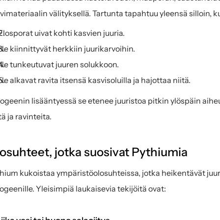
vimateriaalin välityksellä. Tartunta tapahtuu yleensä silloin, k
Elosporat uivat kohti kasvien juuria.
Ne kiinnittyvät herkkiin juurikarvoihin.
Ne tunkeutuvat juuren solukkoon.
Ne alkavat ravita itsensä kasvisoluilla ja hajottaa niitä.
ogeenin lisääntyessä se etenee juuristoa pitkin ylöspäin aiheu
tä ja ravinteita.
osuhteet, jotka suosivat Pythiumia
hium kukoistaa ympäristöolosuhteissa, jotka heikentävät juuri
ogeenille. Yleisimpiä laukaisevia tekijöitä ovat: