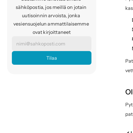
sähköpostia, jos meillä on jotain 
kas
uutisoinnin arvoista, jonka 
vesiensuojelun ammattilaisemme 
ovat kirjoittaneet
Pat
vet
Ol
Pyt
pat