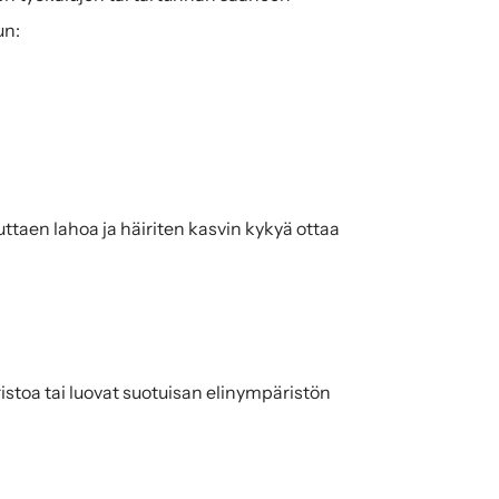
un:
ttaen lahoa ja häiriten kasvin kykyä ottaa 
stoa tai luovat suotuisan elinympäristön 