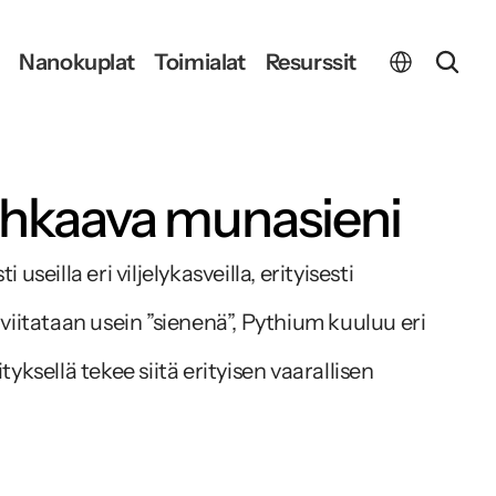
Select Language
Nanokuplat
Toimialat
Resurssit
uhkaava munasieni
illa eri viljelykasveilla, erityisesti 
viitataan usein ”sienenä”, Pythium kuuluu eri 
yksellä tekee siitä erityisen vaarallisen 