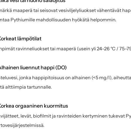
iika vesi tai huono salaojitus
märkä maaperä tai seisovat vesiviljelyliuokset vähentävät hap
antaa Pythiumille mahdollisuuden hyökätä helpommin.
orkeat lämpötilat
pimät ravinneliuokset tai maaperä (usein yli 24–26 °C / 75–7
lhainen liuennut happi (DO)
teluvesi, jonka happipitoisuus on alhainen (<5 mg/l), aiheuttaa
stä alttiimpia tartunnalle.
Korkea orgaaninen kuormitus
vijätteet, levät, biofilmit ja ravinteiden kertyminen tukevat 
rtovesijärjestelmissä.