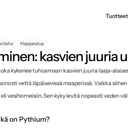
Tuotteet
urilaho
Happeutus
nen: kasvien juuria 
a kykenee tuhoamaan kasvien juuria laaja-alaisesti use
huonosti vettä läpäisevissä maaperissä. Vaikka siihen 
eli vesihomeisiin. Sen kyky levitä nopeasti veden välit
kä on Pythium?