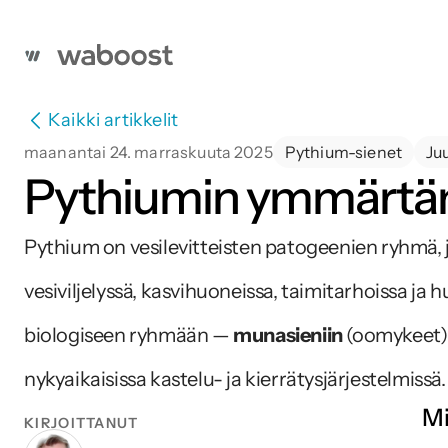
Kaikki artikkelit
maanantai 24. marraskuuta 2025
Pythium-sienet
Ju
Pythiumin ymmärtämi
Pythium on vesilevitteisten patogeenien ryhmä, jok
vesiviljelyssä, kasvihuoneissa, taimitarhoissa ja 
biologiseen ryhmään — 
munasieniin
 (oomykeet) 
nykyaikaisissa kastelu- ja kierrätysjärjestelmissä.
Mi
KIRJOITTANUT