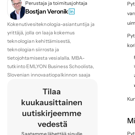
Perustaja ja toimitusjohtaja
Pyt
Bostjan Veronik
var
uim
Kokenutivesiteknologia-asiantuntija ja 
yrittäjä, jolla on laaja kokemus 
Pyt
teknologian kehittämisestä, 
kor
teknologian siirrosta ja 
tietojohtamisesta vesialalla. MBA-
tutkinto EMLYON Business Schoolista, 
Slovenian innovaatiopalkinnon saaja
Tilaa 
Kun
kuukausittainen 
uutiskirjeemme 
Mi
vedestä
Pyt
Saatamme lähettää sinulle 