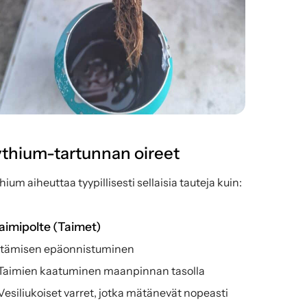
thium-tartunnan oireet
hium aiheuttaa tyypillisesti sellaisia tauteja kuin:
Taimipolte (Taimet)
Itämisen epäonnistuminen
Taimien kaatuminen maanpinnan tasolla
Vesiliukoiset varret, jotka mätänevät nopeasti