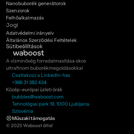
Nanobuborék generátorok
Szenzorok
Felhőalkalmazás
Jogi
Adatvédelmi irányelv
Általános Szerződési Feltételek
Sütibeállítások
A vízminőség forradalmasítása okos 
ultrafinom buborékmegoldásokkal
Csatlakozz a LinkedIn-hez
+386 31 382 434
Közép-európai üzleti órák
bubbles@waboost.com
Tehnológiai park 19, 1000 Ljubljana, 
Szlovénia
Műszaki támogatás
© 2025 Waboost által