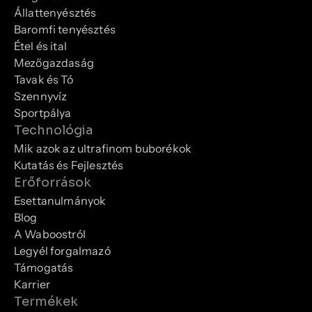
Állattenyésztés
Baromfi tenyésztés
Étel és ital
Mezőgazdaság
Tavak és Tó
Szennyvíz
Sportpálya
Technológia
Mik azok az ultrafinom buborékok
Kutatás és Fejlesztés
Erőforrások
Esettanulmányok
Blog
A Waboostról
Legyél forgalmazó
Támogatás
Karrier
Termékek