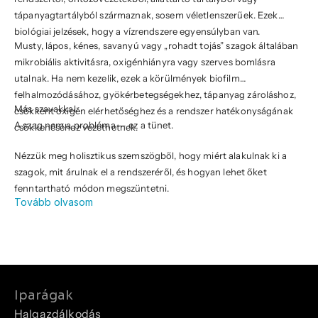
tápanyagtartályból származnak, sosem véletlenszerűek. Ezek
biológiai jelzések, hogy a vízrendszere egyensúlyban van.
Musty, lápos, kénes, savanyú vagy „rohadt tojás” szagok általában
mikrobiális aktivitásra, oxigénhiányra vagy szerves bomlásra
utalnak. Ha nem kezelik, ezek a körülmények biofilm
felhalmozódásához, gyökérbetegségekhez, tápanyag zároláshoz,
Más szavakkal:
csökkent oxigén elérhetőséghez és a rendszer hatékonyságának
A szag nem a probléma — ez a tünet.
csökkenéséhez vezethetnek.
Nézzük meg holisztikus szemszögből, hogy miért alakulnak ki a
szagok, mit árulnak el a rendszeréről, és hogyan lehet őket
fenntartható módon megszüntetni.
Tovább olvasom
Iparágak
Halgazdálkodás