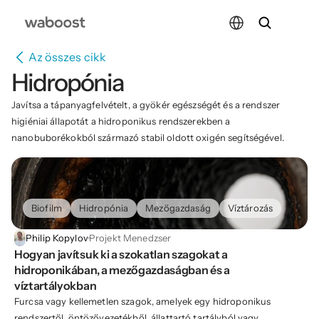
Select Language
Az összes cikk
Hidropónia
Javítsa a tápanyagfelvételt, a gyökér egészségét és a rendszer 
higiéniai állapotát a hidroponikus rendszerekben a 
nanobuborékokból származó stabil oldott oxigén segítségével.
Biofilm
Hidropónia
Mezőgazdaság
Víztározás
Philip Kopylov
·
Projekt Menedzser
Hogyan javítsuk ki a szokatlan szagokat a 
hidroponikában, a mezőgazdaságban és a 
víztartályokban
Furcsa vagy kellemetlen szagok, amelyek egy hidroponikus
rendszertől, öntözővezetékből, állattartó tartályból vagy