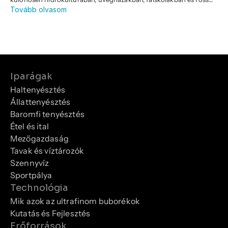
Tovább olvasom
lecsapolt talajokban. Bár általában "gombának" nevezik, a Pythium
egy másik biológiai csoporthoz tartozik —
oomycetek
, vagyis vízi
penészek. Vízben való gyors terjedésének képessége különösen
veszélyessé teszi a modern öntözési és recirkuláló rendszerekben.
Iparágak
Haltenyésztés
Állattenyésztés
Baromfi tenyésztés
Étel és ital
Mezőgazdaság
Tavak és víztározók
Szennyvíz
Sportpálya
Technológia
Mik azok az ultrafinom buborékok
Kutatás és Fejlesztés
Erőforrások