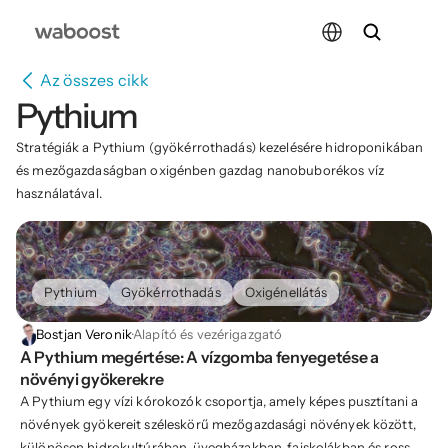
Select Language
Az összes cikk
Pythium
Stratégiák a Pythium (gyökérrothadás) kezelésére hidroponikában 
és mezőgazdaságban oxigénben gazdag nanobuborékos víz 
használatával.
Pythium
Gyökérrothadás
Oxigénellátás
Bostjan Veronik
·
Alapító és vezérigazgató
A Pythium megértése: A vízgomba fenyegetése a 
növényi gyökerekre
A Pythium egy vízi kórokozók csoportja, amely képes pusztítani a
növények gyökereit széleskörű mezőgazdasági növények között,
különösen hidrokultúrában, üvegházakban, faiskolákban és rosszul