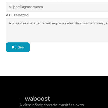
Az üzeneted
Küldés
A vízminőség forradalmasítása okos 