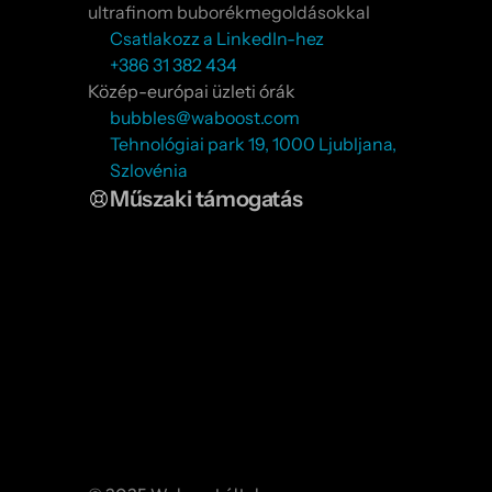
ultrafinom buborékmegoldásokkal
Csatlakozz a LinkedIn-hez
+386 31 382 434
Közép-európai üzleti órák
bubbles@waboost.com
Tehnológiai park 19, 1000 Ljubljana, 
Szlovénia
Műszaki támogatás