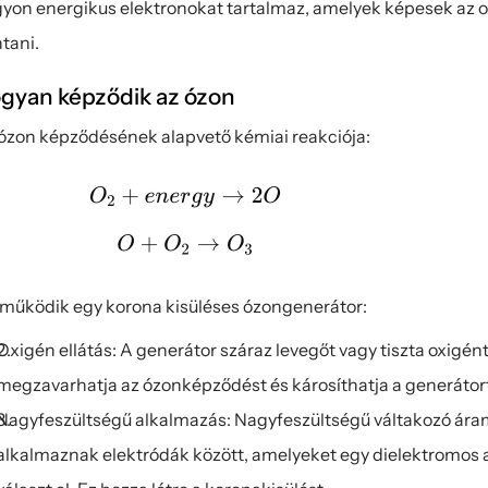
yon energikus elektronokat tartalmaz, amelyek képesek az o
tani.
gyan képződik az ózon
ózon képződésének alapvető kémiai reakciója:
 működik egy korona kisüléses ózongenerátor:
Oxigén ellátás: A generátor száraz levegőt vagy tiszta oxigént 
megzavarhatja az ózonképződést és károsíthatja a generátor
Nagyfeszültségű alkalmazás: Nagyfeszültségű váltakozó ára
alkalmaznak elektródák között, amelyeket egy dielektromos a