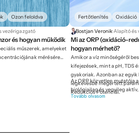
ők
Ozon feloldva
Fertőtlenítés
Oxidáció
s vezérigazgató
Bostjan Veronik
·
Alapító és
enzor és hogyan működik
Mi az ORP (oxidáció-redu
hogyan mérhető?
peciális műszerek, amelyeket
oncentrációjának mérésére
Amikor a víz minőségéről bes
dáns, amelyet széles körben
kifejezések, mint a pH, TDS 
, az akvakultúrában, az
gyakoriak. Azonban az egyik
Az ORP közvetlen mutatója a
és az ipari alkalmazásokban
legkevésbé megértett param
biológiailag és vegyileg aktív
nyeződések eltávolítására és a
Redukciós Potenciál.
Tovább olvasom
kontroll, a sanitáció hatékon
oldott ózon pontos mérése
kapacitás szempontjából.
konyság és a biztonság
el az ózon magas
t.