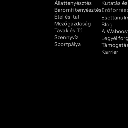
Állattenyésztés
Kutatás és
Baromfi tenyésztés
Erőforrás
Étel és ital
Esettanul
Mezőgazdaság
Blog
Tavak és Tó
A Waboost
Szennyvíz
Legyél for
Sportpálya
Támogatá
Karrier