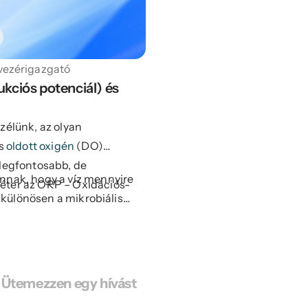
 vezérigazgató
kciós potenciál) és 
zélünk, az olyan
és
oldott oxigén
(DO)
 legfontosabb, de
nnak, hogy a víz mennyire
éter az ORP – Oxidációs-
, különösen a mikrobiális
ysága és az oxidatív
Ütemezzen egy hívást