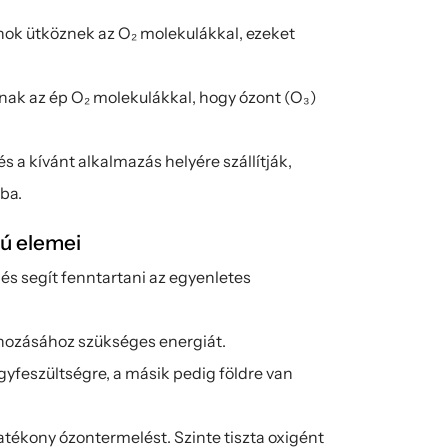
nok ütköznek az O₂ molekulákkal, ezeket 
k az ép O₂ molekulákkal, hogy ózont (O₃) 
 a kívánt alkalmazás helyére szállítják, 
ába.
gú elemei
 és segít fenntartani az egyenletes 
rehozásához szükséges energiát.
yfeszültségre, a másik pedig földre van 
hatékony ózontermelést. Szinte tiszta oxigént 