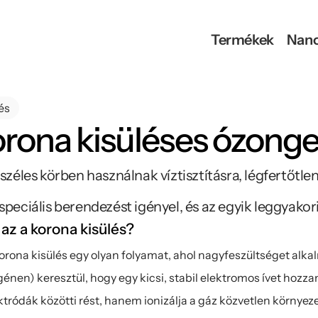
Termékek
Nan
és
rona kisüléses ózonge
zéles körben használnak víztisztításra, légfertőtlen
peciális berendezést igényel, és az egyik leggyako
 az a korona kisülés?
orona kisülés egy olyan folyamat, ahol nagyfeszültséget alka
génen) keresztül, hogy egy kicsi, stabil elektromos ívet hozzana
ktródák közötti rést, hanem ionizálja a gáz közvetlen környeze