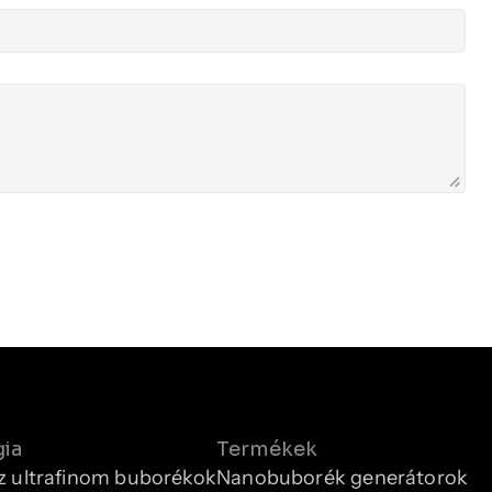
gia
Termékek
z ultrafinom buborékok
Nanobuborék generátorok