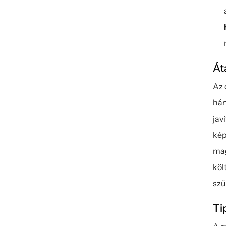
Át
Az 
hán
jav
kép
mag
köl
szü
Ti