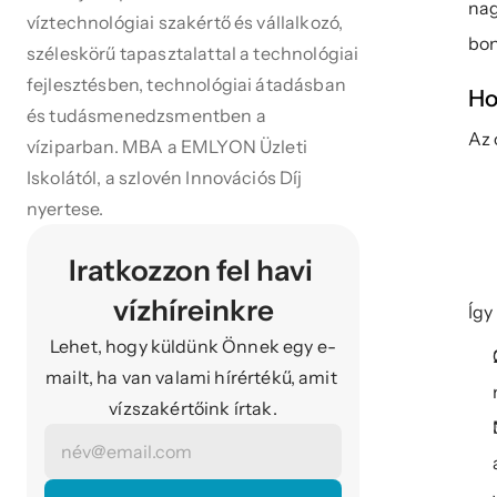
nag
víztechnológiai szakértő és vállalkozó, 
bon
széleskörű tapasztalattal a technológiai 
fejlesztésben, technológiai átadásban 
Ho
és tudásmenedzsmentben a 
Az 
víziparban. MBA a EMLYON Üzleti 
Iskolától, a szlovén Innovációs Díj 
nyertese.
Iratkozzon fel havi 
vízhíreinkre
Így
Lehet, hogy küldünk Önnek egy e-
mailt, ha van valami hírértékű, amit 
vízszakértőink írtak.