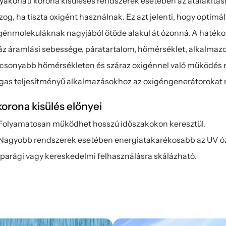
yakorlati korona kisüléses rendszerek esetében az átalakítás
og, ha tiszta oxigént használnak. Ez azt jelenti, hogy optimál
génmolekuláknak nagyjából ötöde alakul át ózonná. A hatékon
áz áramlási sebessége, páratartalom, hőmérséklet, alkalmazott
csonyabb hőmérsékleten és száraz oxigénnel való működés ma
as teljesítményű alkalmazásokhoz az oxigéngenerátorokat r
korona kisülés előnyei
Folyamatosan működhet hosszú időszakokon keresztül.
Nagyobb rendszerek esetében energiatakarékosabb az UV óz
Iparági vagy kereskedelmi felhasználásra skálázható.