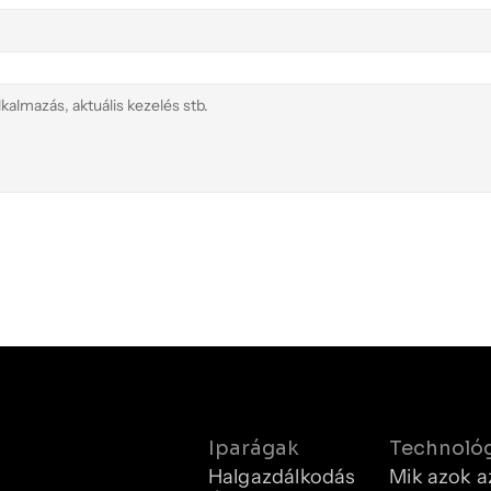
Iparágak
Technoló
Halgazdálkodás
Mik azok a