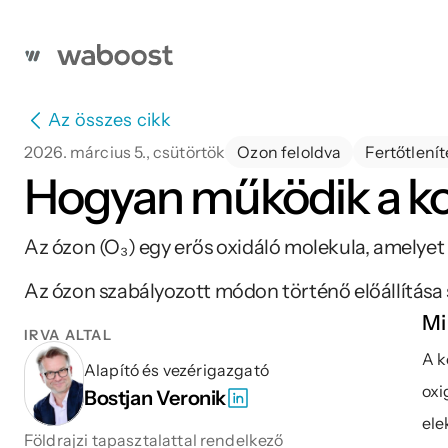
Az összes cikk
2026. március 5., csütörtök
Ozon feloldva
Fertőtlenít
Hogyan működik a ko
Az ózon (O₃) egy erős oxidáló molekula, amelyet s
Az ózon szabályozott módon történő előállítása s
Mi
ÍRVA ÁLTAL
A k
Alapító és vezérigazgató
oxi
Bostjan Veronik
ele
Földrajzi tapasztalattal rendelkező 