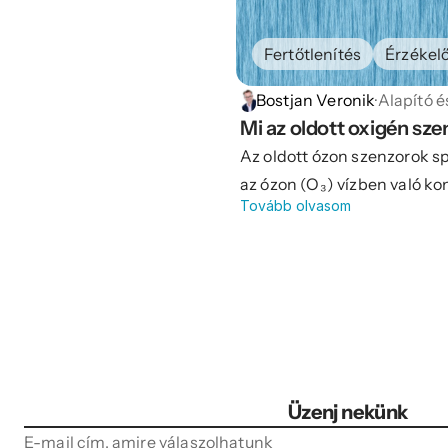
Fertőtlenítés
Érzékel
Bostjan Veronik
·
Alapító é
Mi az oldott oxigén sz
Az oldott ózon szenzorok s
az ózon (O₃) vízben való k
Tovább olvasom
terveztek. Az ózon erős oxi
használnak a vízkezelésben
élelmiszer-feldolgozásban 
a víz fertőtlenítésére, szen
vízminőség javítására. Az 
kritikus fontosságú a haté
biztosítása érdekében, miv
koncentrációban káros lehe
Üzenj nekünk
E-mail cím, amire válaszolhatunk