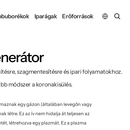
Select Language
obuborékok
Iparágak
Erőforrások
nerátor
ítésre, szagmentesítésre és ipari folyamatokhoz. 
ribb módszer a koronakisülés.
lmaznak egy gázon (általában levegőn vagy 
k létre. Ez az ív nem hidalja át teljesen az 
tét, létrehozva egy plazmát. Ez a plazma 