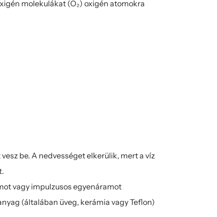
xigén molekulákat (O₂) oxigén atomokra 
vesz be. A nedvességet elkerülik, mert a víz 
t.
mot vagy impulzusos egyenáramot 
nyag (általában üveg, kerámia vagy Teflon) 