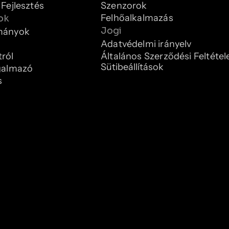
 Fejlesztés
Szenzorok
Felhőalkalmazás
ok
Jogi
mányok
Adatvédelmi irányelv
ról
Általános Szerződési Feltétel
Sütibeállítások
galmazó
s