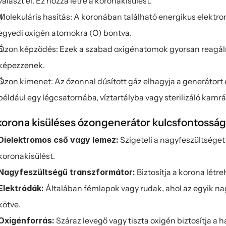
választ el. Ez hozza létre a koronakisülést.
Molekuláris hasítás: A koronában található energikus elektro
egyedi oxigén atomokra (O) bontva.
Ózon képződés: Ezek a szabad oxigénatomok gyorsan reagálna
képezzenek.
Ózon kimenet: Az ózonnal dúsított gáz elhagyja a generátort és
például egy légcsatornába, víztartályba vagy sterilizáló kamr
korona kisüléses ózongenerátor kulcsfontossá
Dielektromos cső vagy lemez:
 Szigeteli a nagyfeszültséget
koronakisülést.
Nagyfeszültségű transzformátor:
 Biztosítja a korona lét
Elektródák:
 Általában fémlapok vagy rudak, ahol az egyik nag
kötve.
Oxigénforrás:
 Száraz levegő vagy tiszta oxigén biztosítja a 