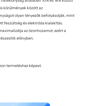
i hatékonyság általában 10% és 16% között 
is körülmények között az 
yságot olyan tényezők befolyásolják, mint 
 feszültség és elektróda kialakítás. 
ximalizálja az ózonhozamot, ezért a 
észesítik előnyben.
on termeléshez képest.