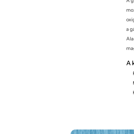
A g
moz
oxi
a g
Ala
mag
A 