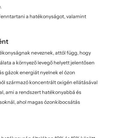
.
 fenntartani a hatékonyságot, valamint 
ént
ékonyságnak neveznek, attól függ, hogy 
álata a környező levegő helyett jelentősen 
ás gázok energiát nyelnek el ózon 
l származó koncentrált oxigén ellátásával 
, ami a rendszert hatékonyabbá és 
ásoknál, ahol magas ózonkibocsátás 