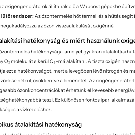
az oxigéngenerátorok állítanak elő a Waboost gépekbe építve
Hűtőrendszer:
 Az ózontermelés hőt termel, és a hűtés segít
megakadályozza az ózon visszaalakulását oxigénné.
alakítási hatékonyság és miért használunk oxig
ózontermelés hatékonysága, amelyet gyakran átalakítási hat
y O₂ molekulát sikerül O₃-má alakítani. A tiszta oxigén haszn
ítja ezt a hatékonyságot, mert a levegőben lévő nitrogén és m
ződése nélkül, csökkentve a kimenetet. Az oxigéngenerátorbó
asabb ózonkoncentrációkat érhetünk el kevesebb energiával
tséghatékonyabbá teszi. Ez különösen fontos ipari alkalmaz
kséges a vízkezeléshez.
pikus átalakítási hatékonyság