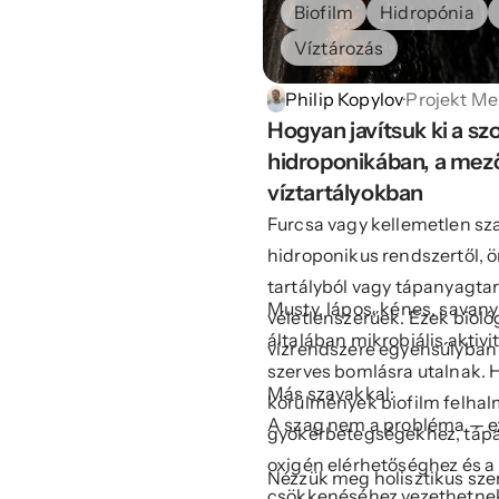
Biofilm
Hidropónia
Víztározás
Philip Kopylov
·
Projekt M
Hogyan javítsuk ki a szo
hidroponikában, a mez
víztartályokban
Furcsa vagy kellemetlen sz
hidroponikus rendszertől, ö
tartályból vagy tápanyagta
Musty, lápos, kénes, savany
véletlenszerűek. Ezek biológ
általában mikrobiális aktiv
vízrendszere egyensúlyban 
szerves bomlásra utalnak. H
Más szavakkal:
körülmények biofilm felha
A szag nem a probléma — ez
gyökérbetegségekhez, tápa
oxigén elérhetőséghez és 
Nézzük meg holisztikus sz
csökkenéséhez vezethetne