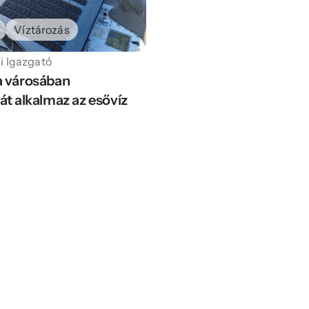
Víztározás
si Igazgató
a városában 
t alkalmaz az esővíz 