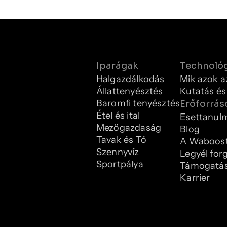
Iparágak
Technoló
Halgazdálkodás
Mik azok a
Állattenyésztés
Kutatás és
Baromfi tenyésztés
Erőforrás
Étel és ital
Esettanul
Mezőgazdaság
Blog
Tavak és Tó
A Waboost
Szennyvíz
Legyél for
Sportpálya
Támogatá
Karrier