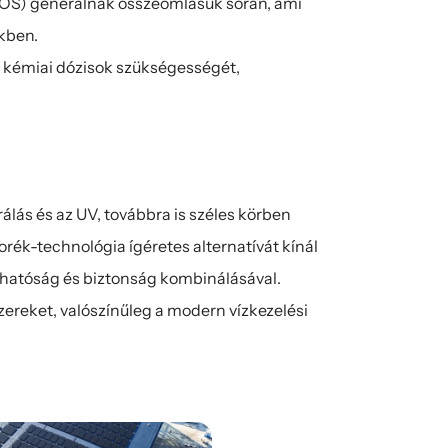
ROS) generálnak összeomlásuk során, ami 
ekben.
kémiai dózisok szükségességét, 
lás és az UV, továbbra is széles körben 
k-technológia ígéretes alternatívát kínál 
rthatóság és biztonság kombinálásával. 
reket, valószínűleg a modern vízkezelési 