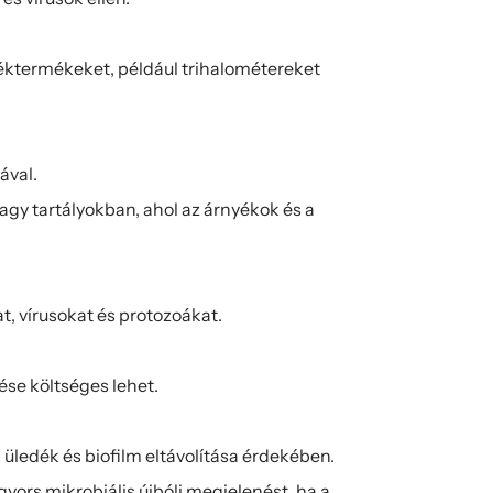
éktermékeket, például trihalométereket 
ával.
y tartályokban, ahol az árnyékok és a 
t, vírusokat és protozoákat.
se költséges lehet.
, üledék és biofilm eltávolítása érdekében.
rs mikrobiális újbóli megjelenést, ha a 