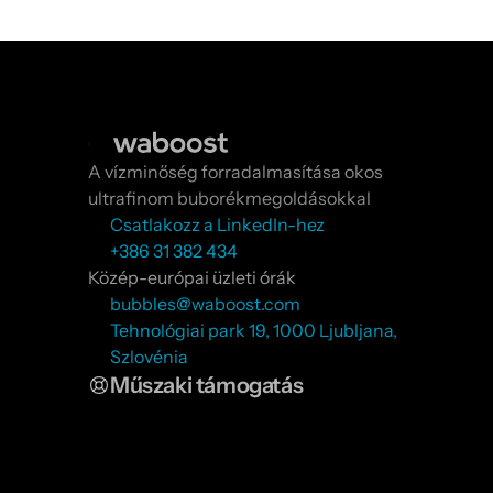
A vízminőség forradalmasítása okos 
ultrafinom buborékmegoldásokkal
Csatlakozz a LinkedIn-hez
+386 31 382 434
Közép-európai üzleti órák
bubbles@waboost.com
Tehnológiai park 19, 1000 Ljubljana, 
Szlovénia
Műszaki támogatás