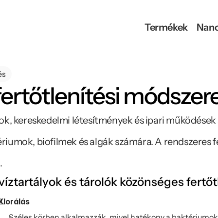
Termékek
Nan
és
 fertőtlenítési módszer
sok, kereskedelmi létesítmények és ipari működések 
riumok, biofilmek és algák számára. A rendszeres fer
.
víztartályok és tárolók közönséges fertő
Klorálás
Széles körben alkalmazzák, mivel hatékony a baktériumok é