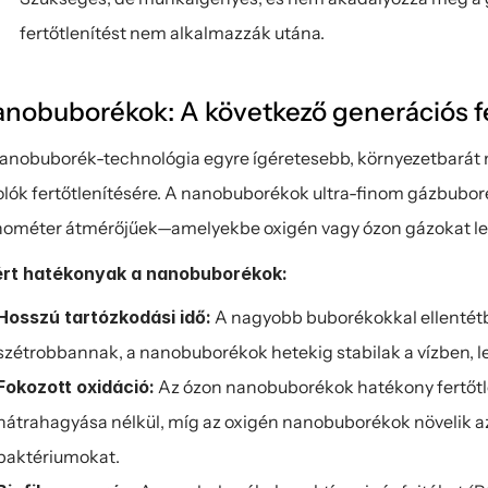
fertőtlenítést nem alkalmazzák utána.
nobuborékok: A következő generációs fe
anobuborék-technológia egyre ígéretesebb, környezetbarát m
olók fertőtlenítésére. A nanobuborékok ultra-finom gázbubo
ométer átmérőjűek—amelyekbe oxigén vagy ózon gázokat leh
ért hatékonyak a nanobuborékok:
Hosszú tartózkodási idő:
 A nagyobb buborékokkal ellentét
szétrobbannak, a nanobuborékok hetekig stabilak a vízben, le
Fokozott oxidáció:
 Az ózon nanobuborékok hatékony fertőtl
hátrahagyása nélkül, míg az oxigén nanobuborékok növelik az 
baktériumokat.