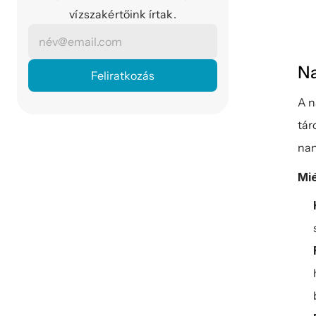
vízszakértőink írtak.
Na
A n
tár
nan
Mi