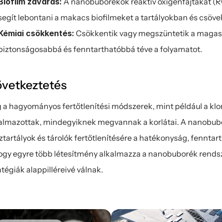
Biofilm zavarás:
 A nanobuborékok reaktív oxigénfajtákat (
segít lebontani a makacs biofilmeket a tartályokban és csöv
Kémiai csökkentés:
 Csökkentik vagy megszüntetik a magas 
biztonságosabbá és fenntarthatóbbá téve a folyamatot.
vetkeztetés
 a hagyományos fertőtlenítési módszerek, mint például a klorá
almazottak, mindegyiknek megvannak a korlátai. A nanobuboré
íztartályok és tárolók fertőtlenítésére a hatékonyság, fennta
gy egyre több létesítmény alkalmazza a nanobuborék rendsze
atégiák alappilléreivé válnak.