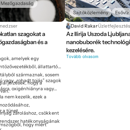
Mezőgazdaság
Sajtóközlemény
Esővíz
enedzser
David Rakar
·
Üzletfejleszté
katlan szagokat a 
Az Ilirija Uszoda Ljubljan
őgazdaságban és a 
nanobuborék technológiá
kezelésére.
Tovább olvasom
agok, amelyek egy
ntözővezetékből, állattartó
rtályból származnak, sosem
ú vagy „rohadt tojás” szagok
iai jelzések, hogy a
itásra, oxigénhiányra vagy
van.
a nem kezelik, ezek a
lmozódásához,
 a tünet.
nyag zároláshoz, csökkent
a rendszer hatékonyságának
emszögből, hogy miért
k.