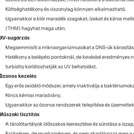
Költséghatékony és viszonylag könnyen alkalmazható.
Ugyanakkor a klór maradék szagokat, ízeket és káros mell
(THM) hagyhat maga után.
UV-sugárzás
Megsemmisíti a mikroorganizmusokat a DNS-ük károsítás
Hatékony a belépési pontoknál, de kevésbé eredményes nag
turbidity korlátozhatják az UV behatolást.
Ózonos kezelés
Egy erős oxidáló módszer, amely inaktiválja a baktériumoka
Nincs kémiai maradvány.
Ugyanakkor az ózonos rendszerek telepítése és üzemelteté
Műszaki tisztítás
A tárolótartályok időszakos leeresztése és súrolása a iszap
Szükséges, de munkaigényes, és nem akadályozza meg a gyo