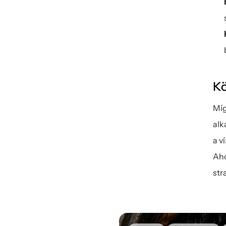
Kö
Míg
alk
a v
Aho
str