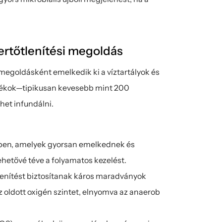
rtőtlenítési megoldás
egoldásként emelkedik ki a víztartályok és 
rékok—tipikusan kevesebb mint 200 
et infundálni.
ben, amelyek gyorsan emelkednek és 
hetővé téve a folyamatos kezelést.
enítést biztosítanak káros maradványok 
oldott oxigén szintet, elnyomva az anaerob 