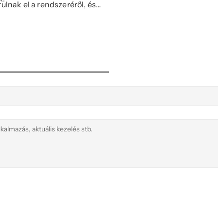
rulnak el a rendszeréről, és
tható módon megszüntetni.