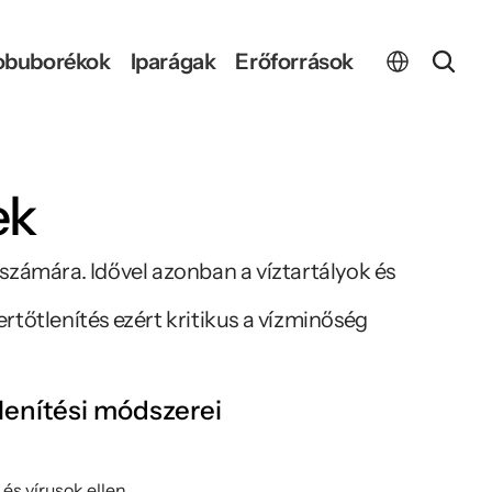
Select Language
obuborékok
Iparágak
Erőforrások
ek
számára. Idővel azonban a víztartályok és 
tőtlenítés ezért kritikus a vízminőség 
tlenítési módszerei
s vírusok ellen.