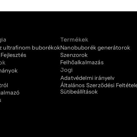
gia
Termékek
z ultrafinom buborékok
Nanobuborék generátorok
 Fejlesztés
Szenzorok
Felhőalkalmazás
ok
Jogi
mányok
Adatvédelmi irányelv
ról
Általános Szerződési Feltétel
Sütibeállítások
galmazó
s