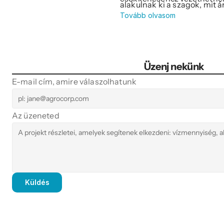
alakulnak ki a szagok, mit á
Tovább olvasom
hogyan lehet őket fenntar
Üzenj nekünk
E-mail cím, amire válaszolhatunk
Az üzeneted
Küldés