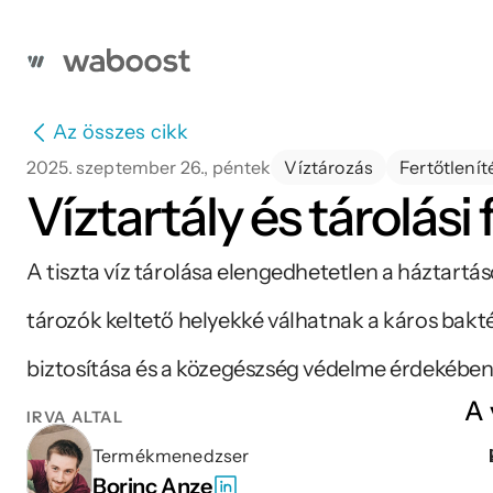
Az összes cikk
2025. szeptember 26., péntek
Víztározás
Fertőtlenít
Víztartály és tárolási
A tiszta víz tárolása elengedhetetlen a háztartá
tározók keltető helyekké válhatnak a káros bakté
biztosítása és a közegészség védelme érdekében
A 
ÍRVA ÁLTAL
Termékmenedzser
Borinc Anze