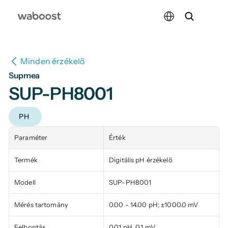
Select Language
Minden érzékelő
Supmea
SUP-PH8001
PH
Paraméter
Érték
Termék
Digitális pH érzékelő
Modell
SUP-PH8001
Mérés tartomány
0.00 - 14.00 pH; ±1000.0 mV
Felbontás
0.01 pH, 0.1 mV