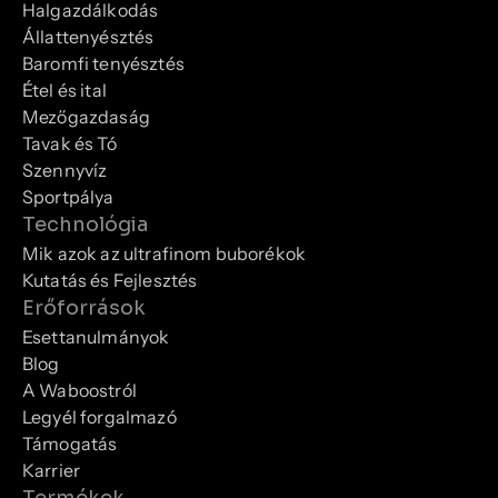
Halgazdálkodás
Állattenyésztés
Baromfi tenyésztés
Étel és ital
Mezőgazdaság
Tavak és Tó
Szennyvíz
Sportpálya
Technológia
Mik azok az ultrafinom buborékok
Kutatás és Fejlesztés
Erőforrások
Esettanulmányok
Blog
A Waboostról
Legyél forgalmazó
Támogatás
Karrier