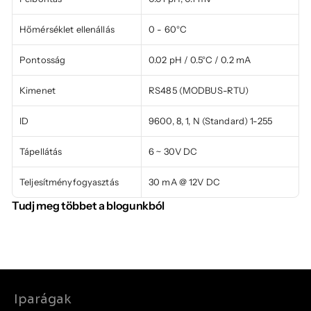
Hőmérséklet ellenállás
0 - 60°C
Pontosság
0.02 pH / 0.5°C / 0.2 mA
Kimenet
RS485 (MODBUS-RTU)
ID
9600, 8, 1, N (Standard) 1-255
Tápellátás
6 ~ 30V DC
Teljesítményfogyasztás
30 mA @ 12V DC
Tudj meg többet a blogunkból
Iparágak