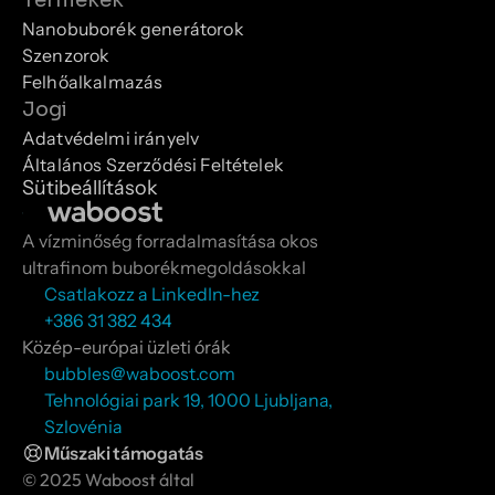
Termékek
Nanobuborék generátorok
Szenzorok
Felhőalkalmazás
Jogi
Adatvédelmi irányelv
Általános Szerződési Feltételek
Sütibeállítások
A vízminőség forradalmasítása okos 
ultrafinom buborékmegoldásokkal
Csatlakozz a LinkedIn-hez
+386 31 382 434
Közép-európai üzleti órák
bubbles@waboost.com
Tehnológiai park 19, 1000 Ljubljana, 
Szlovénia
Műszaki támogatás
© 2025 Waboost által