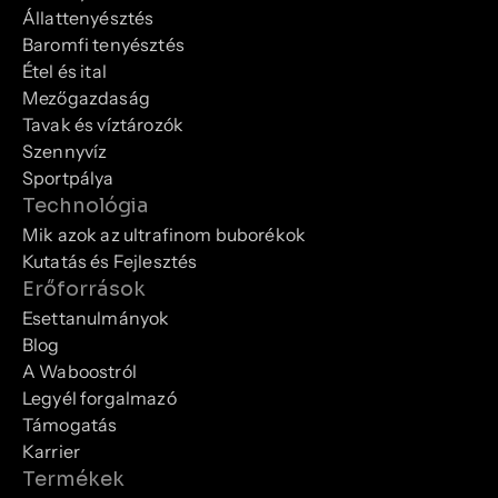
Állattenyésztés
Baromfi tenyésztés
Étel és ital
Mezőgazdaság
Tavak és víztározók
Szennyvíz
Sportpálya
Technológia
Mik azok az ultrafinom buborékok
Kutatás és Fejlesztés
Erőforrások
Esettanulmányok
Blog
A Waboostról
Legyél forgalmazó
Támogatás
Karrier
Termékek