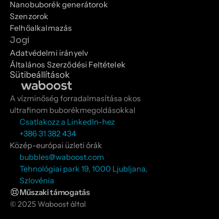
Nanobuborék generátorok
Szenzorok
Felhőalkalmazás
Jogi
Adatvédelmi irányelv
Általános Szerződési Feltételek
Sütibeállítások
A vízminőség forradalmasítása okos 
ultrafinom buborékmegoldásokkal
Csatlakozz a LinkedIn-hez
+386 31 382 434
Közép-európai üzleti órák
bubbles@waboost.com
Tehnológiai park 19, 1000 Ljubljana, 
Szlovénia
Műszaki támogatás
© 2025 Waboost által