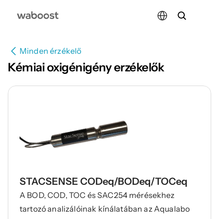
Select Language
Minden érzékelő
Kémiai oxigénigény erzékelők
STACSENSE CODeq/BODeq/TOCeq
A BOD, COD, TOC és SAC254 mérésekhez
tartozó analizálóinak kínálatában az Aqualabo