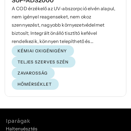
SUP-ADS2000
A COD érzékelő az UV-abszorpció elvén alapul,
nem igényel reagenseket, nem okoz
szennyezést, nagyobb környezetvédelmet
biztosít; Integrált önálló tisztító kefével
rendelkezik, könnyen telepíthető és
használható, sőt a hosszú távú online
KÉMIAI OXIGÉNIGÉNY
megfigyelés mellett is kiváló stabilitást nyújt.
TELJES SZERVES SZÉN
ZAVAROSSÁG
HŐMÉRSÉKLET
Iparágak
Haltenyésztés