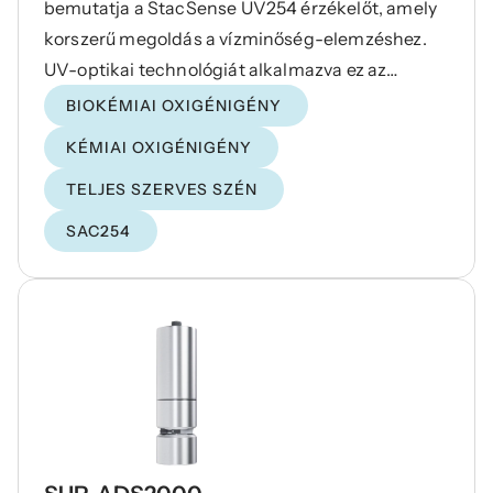
bemutatja a StacSense UV254 érzékelőt, amely
korszerű megoldás a vízminőség-elemzéshez.
UV-optikai technológiát alkalmazva ez az
érzékelő pontos méréseket biztosít reagensek
BIOKÉMIAI OXIGÉNIGÉNY
használata nélkül. Többparaméteres
KÉMIAI OXIGÉNIGÉNY
képességeivel hatékonyan méri a SAC254-et,
TELJES SZERVES SZÉN
CODeq-t, TOCeq-t, BODeq-t és a zavarosságot.
SAC254