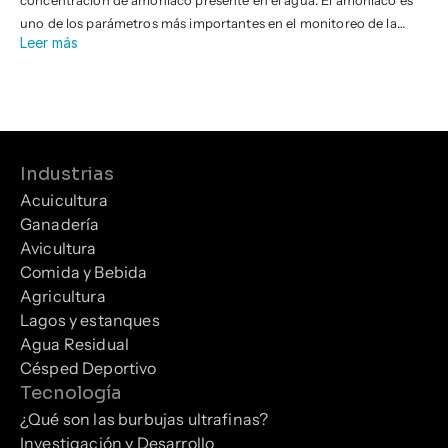
concentración de amoníaco presente en el agua. El amoníaco es
uno de los parámetros más importantes en el monitoreo de la
Leer más
calidad del agua porque es un indicador clave de la actividad
biológica, la acumulación de desechos y la eficiencia del
tratamiento del agua.
Industrias
Acuicultura
Ganadería
Avicultura
Comida y Bebida
Agricultura
Lagos y estanques
Agua Residual
Césped Deportivo
Tecnología
¿Qué son las burbujas ultrafinas?
Investigación y Desarrollo