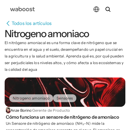
Select Language
Todos los artículos
Nitrogeno amoniaco
El nitrógeno amoniacal es una forma clave de nitrógeno que se 
encuentra en el agua y el suelo, desempeñando un papel crucial en 
la agricultura y la salud ambiental. Aprenda qué es, por qué pueden 
ser perjudiciales los niveles altos, y cómo afecta a los ecosistemas y 
la calidad del agua
Nitrogeno amoniaco
Sensores
Anze Borinc
·
Gerente de Producto
Cómo funciona un sensore de nitrógeno de amoníaco
Un Sensore de nitrógeno de amoníaco (NH₃–N) mide la