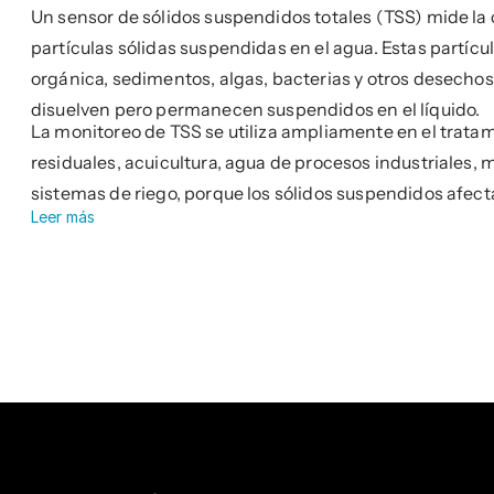
Un sensor de sólidos suspendidos totales (TSS) mide la
partículas sólidas suspendidas en el agua. Estas partícu
orgánica, sedimentos, algas, bacterias y otros desecho
disuelven pero permanecen suspendidos en el líquido.
La monitoreo de TSS se utiliza ampliamente en el trata
residuales, acuicultura, agua de procesos industriales,
sistemas de riego, porque los sólidos suspendidos afec
Leer más
claridad del agua, los procesos biológicos y el rendimient