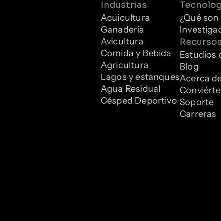
Industrias
Tecnolog
Acuicultura
¿Qué son 
Ganadería
Investiga
Avicultura
Recurso
Comida y Bebida
Estudios 
Agricultura
Blog
Lagos y estanques
Acerca d
Agua Residual
Conviérte
Césped Deportivo
Soporte
Carreras