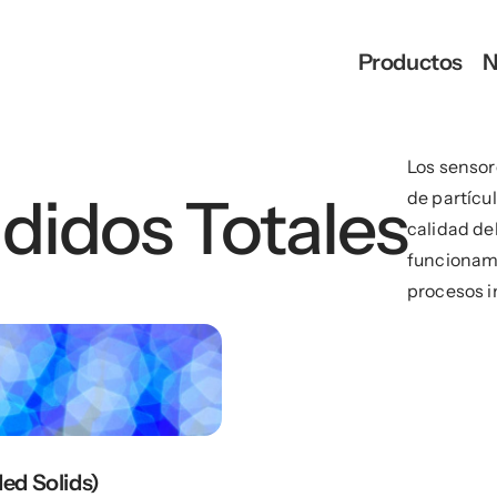
Productos
N
Los sensor
didos Totales
de partícu
calidad del
funcionami
procesos i
ed Solids)