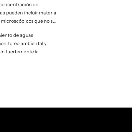
 concentración de
las pueden incluir materia
s microscópicos que no se
miento de aguas
 monitoreo ambiental y
tan fuertemente la
o de la filtración.