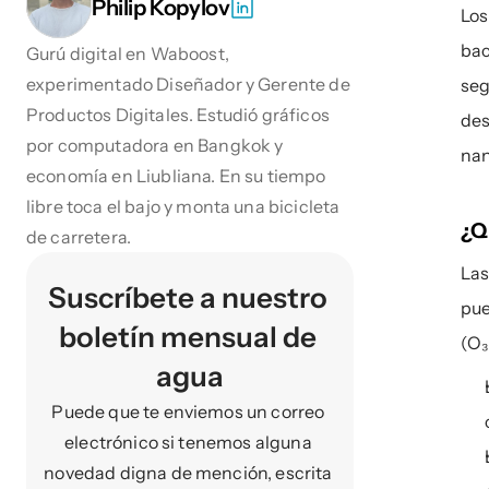
Philip Kopylov
Los
bac
Gurú digital en Waboost, 
experimentado Diseñador y Gerente de 
seg
Productos Digitales. Estudió gráficos 
des
por computadora en Bangkok y 
nan
economía en Liubliana. En su tiempo 
libre toca el bajo y monta una bicicleta 
¿Q
de carretera.
Las
Suscríbete a nuestro 
pue
boletín mensual de 
(O₃
agua
Puede que te enviemos un correo 
electrónico si tenemos alguna 
novedad digna de mención, escrita 