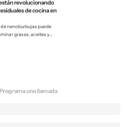
stán revolucionando 
esiduales de cocina en 
a de nanoburbujas puede
iminar grasas, aceites y
las aguas residuales antes
na solución ecológica y
l agua más limpia.
Programa una llamada