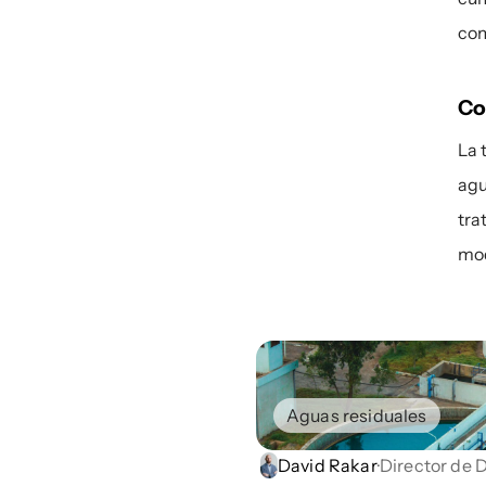
com
Co
La 
agu
tra
mod
Aguas residuales
David Rakar
·
Director de 