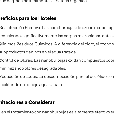
que degrada naturalmente la materia orgánica.
neficios para los Hoteles
Desinfección Efectiva: Las nanoburbujas de ozono matan rá
reduciendo significativamente las cargas microbianas antes 
Mínimos Residuos Químicos: A diferencia del cloro, el ozono 
subproductos dañinos en el agua tratada.
Control de Olores: Las nanoburbujas oxidan compuestos odoríf
minimizando olores desagradables.
Reducción de Lodos: La descomposición parcial de sólidos en 
facilitando el manejo aguas abajo.
mitaciones a Considerar
bien el tratamiento con nanoburbujas es altamente efectivo en 