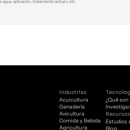
Industrias
Tecnolog
Acuicultura
¿Qué son 
Ganadería
Investiga
Avicultura
Recurso
Comida y Bebida
Estudios 
Agricultura
Blog