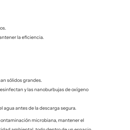
os.
ntener la eficiencia.
an sólidos grandes.
sinfectan y las nanoburbujas de oxígeno 
 el agua antes de la descarga segura.
 contaminación microbiana, mantener el 
idad ambiental, todo dentro de un espacio 