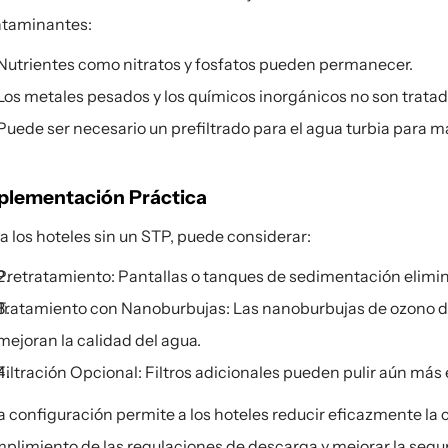
taminantes:
Nutrientes como nitratos y fosfatos pueden permanecer.
Los metales pesados y los químicos inorgánicos no son tratad
Puede ser necesario un prefiltrado para el agua turbia para ma
plementación Práctica
a los hoteles sin un STP, puede considerar:
Pretratamiento: Pantallas o tanques de sedimentación elimin
Tratamiento con Nanoburbujas: Las nanoburbujas de ozono de
mejoran la calidad del agua.
Filtración Opcional: Filtros adicionales pueden pulir aún más
a configuración permite a los hoteles reducir eficazmente la
plimiento de las regulaciones de descarga y mejorar la segur