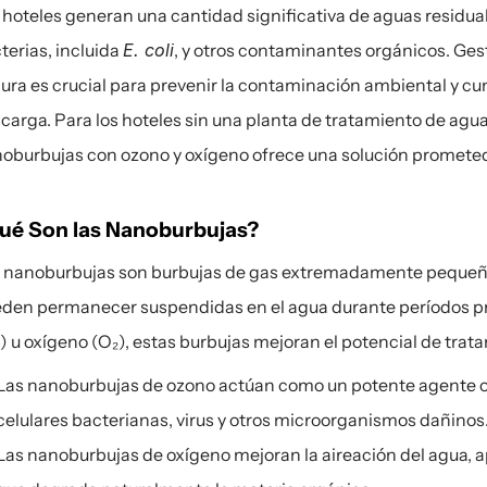
 hoteles generan una cantidad significativa de aguas residua
terias, incluida 
E. coli
, y otros contaminantes orgánicos. Ges
ura es crucial para prevenir la contaminación ambiental y cum
carga. Para los hoteles sin una planta de tratamiento de aguas
oburbujas con ozono y oxígeno ofrece una solución promete
ué Son las Nanoburbujas?
 nanoburbujas son burbujas de gas extremadamente pequeñ
den permanecer suspendidas en el agua durante períodos pr
) u oxígeno (O₂), estas burbujas mejoran el potencial de trat
Las nanoburbujas de ozono actúan como un potente agente o
celulares bacterianas, virus y otros microorganismos dañinos
Las nanoburbujas de oxígeno mejoran la aireación del agua, a