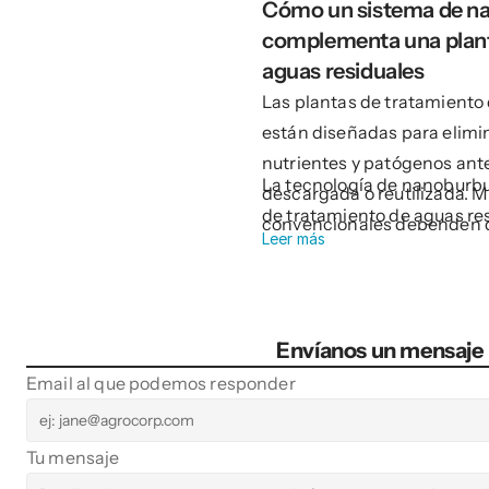
Cómo un sistema de na
complementa una planta
aguas residuales
Las plantas de tratamiento
están diseñadas para elimi
nutrientes y patógenos ante
La tecnología de nanoburb
descargada o reutilizada. M
de tratamiento de aguas res
convencionales dependen d
Leer más
dosificación química y pro
tienen problemas con el co
producción de lodos, proble
del proceso.
Envíanos un mensaje
Email al que podemos responder
Tu mensaje