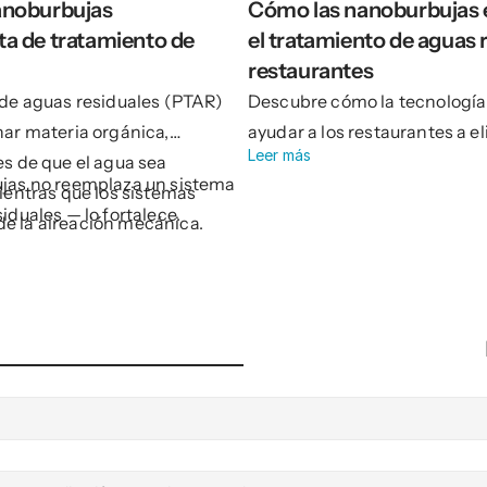
noburbujas 
Cómo las nanoburbujas e
 de tratamiento de 
el tratamiento de aguas r
restaurantes
 de aguas residuales (PTAR)
Descubre cómo la tecnologí
nar materia orgánica,
ayudar a los restaurantes a el
Leer más
s de que el agua sea
otros desechos de cocina de 
ujas no reemplaza un sistema
ientras que los sistemas
de su descarga, ofreciendo u
iduales — lo fortalece.
e la aireación mecánica,
eficiente para una gestión de
cesos biológicos, a menudo
nsumo de energía, la
mas de olor y la inestabilidad