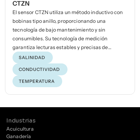
CTZN
El sensor CTZN utiliza un método inductivo con
bobinas tipo anillo, proporcionando una
tecnología de bajo mantenimiento y sin
consumibles. Su tecnología de medición
garantiza lecturas estables y precisas de
conductividad y salinidad en entornos
SALINIDAD
exigentes.
CONDUCTIVIDAD
TEMPERATURA
Industrias
Acuicultura
Ganadería