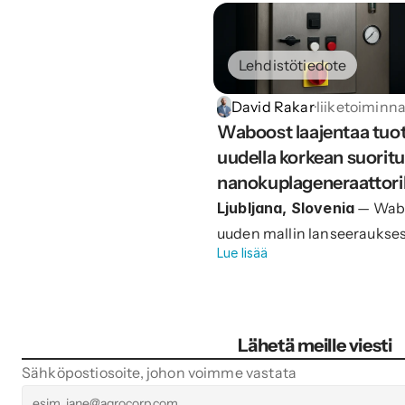
Lehdistötiedote
David Rakar
·
liiketoiminn
Waboost laajentaa tuot
uudella korkean suorit
nanokuplageneraattoril
Ljubljana, Slovenia
— Wabo
uuden mallin lanseeraukse
Lue lisää
nanokuplageneraattorien tu
100, Flora 50 ja 100 sekä Ge
Lähetä meille viesti
Sähköpostiosoite, johon voimme vastata