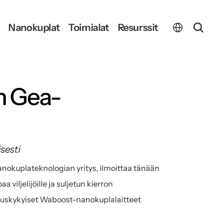
Select Language
Nanokuplat
Toimialat
Resurssit
n Gea-
sesti
nokuplateknologian yritys, ilmoittaa tänään 
iljelijöille ja suljetun kierron 
tuskykyiset Waboost-nanokuplalaitteet 