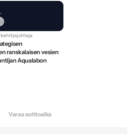
t
 kehitysjohtaja
tegisen 
 ranskalaisen vesien 
untijan Aqualabon 
Varaa soittoaika