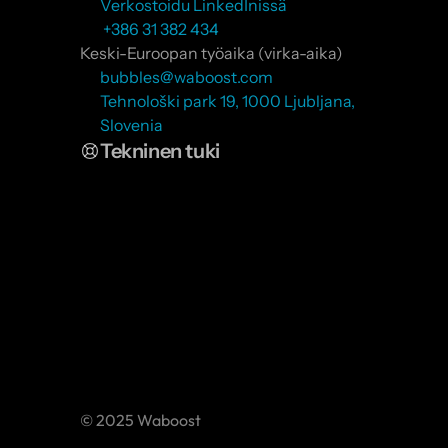
Verkostoidu LinkedInissä
 +386 31 382 434
Keski-Euroopan työaika (virka-aika)
bubbles@waboost.com
Tehnološki park 19, 1000 Ljubljana, 
Slovenia
Tekninen tuki
© 2025 Waboost