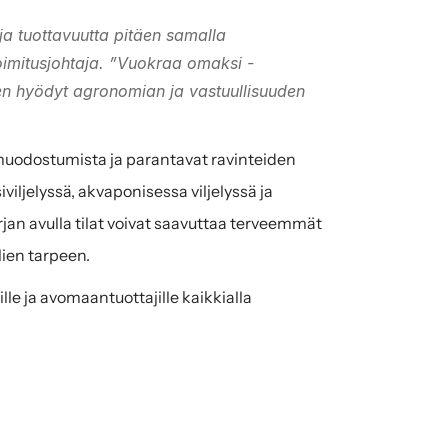
ja tuottavuutta pitäen samalla 
oimitusjohtaja. ”Vuokraa omaksi -
 hyödyt agronomian ja vastuullisuuden 
muodostumista ja parantavat ravinteiden 
iljelyssä, akvaponisessa viljelyssä ja 
an avulla tilat voivat saavuttaa terveemmät 
ien tarpeen.
ille ja avomaantuottajille kaikkialla 