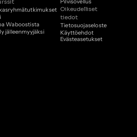
Pilvisovellus
rssit
Oikeudelliset 
kasryhmätutkimukset
i
tiedot
oa Waboostista
Tietosuojaseloste
y jälleenmyyjäksi
Käyttöehdot
Evästeasetukset