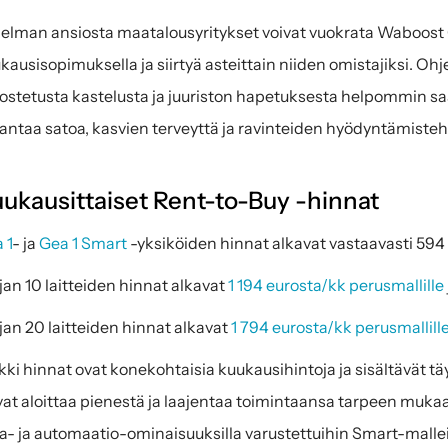
elman ansiosta maatalousyritykset voivat vuokrata Waboost Gea 
kausisopimuksella ja siirtyä asteittain niiden omistajiksi. O
ostetusta kastelusta ja juuriston hapetuksesta helpommin saavut
antaa satoa, kasvien terveyttä ja ravinteiden hyödyntämisteh
ukausittaiset Rent-to-Buy -hinnat
 1
- ja 
Gea 1 Smart
 -yksiköiden hinnat alkavat vastaavasti 594 
jan 10 laitteiden hinnat alkavat 
1 194 eurosta/kk perusmallille
jan 20 laitteiden hinnat alkavat 
1 794 eurosta/kk perusmallill
kki hinnat ovat konekohtaisia kuukausihintoja ja sisältävät t
vat aloittaa pienestä ja laajentaa toimintaansa tarpeen mukaan 
a- ja automaatio-ominaisuuksilla varustettuihin Smart-mallei