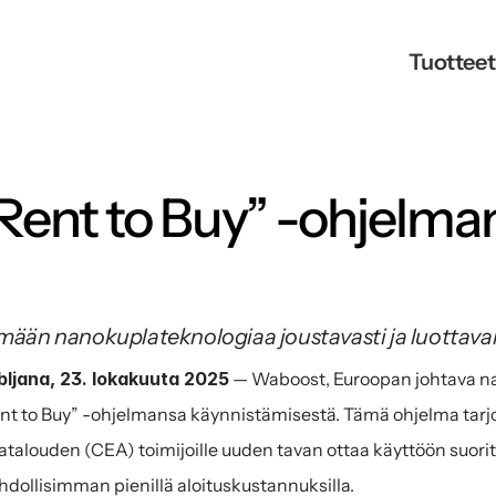
Tuotteet
Rent to Buy” -ohjelma
mään nanokuplateknologiaa joustavasti ja luottavai
bljana, 23. lokakuuta 2025
 — Waboost, Euroopan johtava na
nt to Buy” -ohjelmansa käynnistämisestä. Tämä ohjelma tarjoaa v
talouden (CEA) toimijoille uuden tavan ottaa käyttöön suori
dollisimman pienillä aloituskustannuksilla.