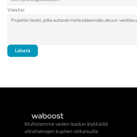
Viestisi
Lähetä
Mullistamme veden laadun älykkäillä 
ultrahienojen kuplien ratkaisuilla