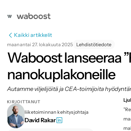
Kaikki artikkelit
maanantai 27. lokakuuta 2025
Lehdistötiedote
Waboost lanseeraa ”
nanokuplakoneille
Autamme viljelijöitä ja CEA-toimijoita hyödyntä
Lju
KIRJOITTANUT
”Re
liiketoiminnan kehitysjohtaja
maa
David Rakar
mah