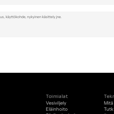
Toimialat
Tek
Vesiviljely
Mitä
Eläinhoito
Tutk