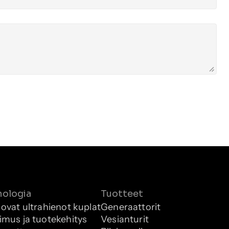
nologia
Tuotteet
 ovat ultrahienot kuplat
Generaattorit
imus ja tuotekehitys
Vesianturit