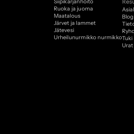
Siipikarjanhoito
Resu
Ruoka ja juoma
Asia
Maatalous
Blog
Järvet ja lammet
Tiet
Jätevesi
Ryhd
Urheilunurmikko nurmikko
Tuki
Urat