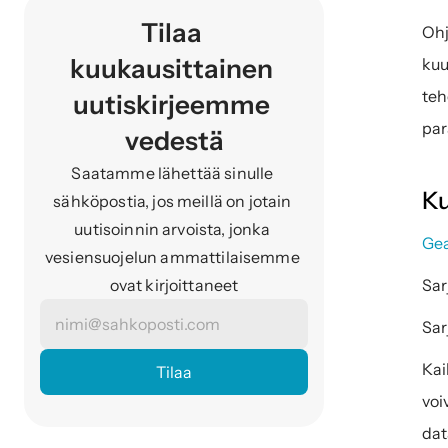
Tilaa 
Ohj
kuukausittainen 
kuu
teh
uutiskirjeemme 
par
vedestä
Saatamme lähettää sinulle 
Ku
sähköpostia, jos meillä on jotain 
uutisoinnin arvoista, jonka 
Gea
vesiensuojelun ammattilaisemme 
ovat kirjoittaneet
Sar
Sar
Kai
voi
dat