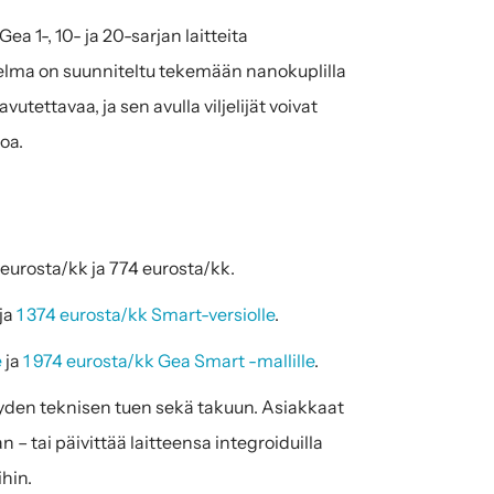
1-, 10- ja 20-sarjan laitteita 
hjelma on suunniteltu tekemään nanokuplilla 
ettavaa, ja sen avulla viljelijät voivat 
oa.
eurosta/kk ja 774 eurosta/kk. 
 ja 
1 374 eurosta/kk Smart-versiolle
.
e
 ja 
1 974 eurosta/kk Gea Smart -mallille
.
äyden teknisen tuen sekä takuun. Asiakkaat 
– tai päivittää laitteensa integroiduilla 
hin.