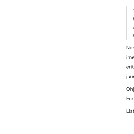
Nan
ime
eri
juu
Ohj
Eur
Lis