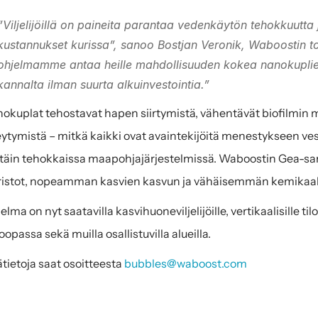
”Viljelijöillä on paineita parantaa vedenkäytön tehokkuutta 
kustannukset kurissa”, sanoo Bostjan Veronik, Waboostin t
ohjelmamme antaa heille mahdollisuuden kokea nanokuplien
kannalta ilman suurta alkuinvestointia.”
okuplat tehostavat hapen siirtymistä, vähentävät biofilmin 
ytymistä – mitkä kaikki ovat avaintekijöitä menestykseen vesiv
ttäin tehokkaissa maapohjajärjestelmissä. Waboostin Gea-sarj
ristot, nopeamman kasvien kasvun ja vähäisemmän kemikaal
elma on nyt saatavilla kasvihuoneviljelijöille, vertikaalisille tilo
oopassa sekä muilla osallistuvilla alueilla.
ätietoja saat osoitteesta 
bubbles@waboost.com