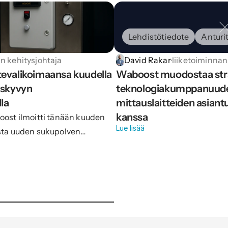
Lehdistötiedote
Anturi
an kehitysjohtaja
David Rakar
·
liiketoiminnan
evalikoimaansa kuudella 
Waboost muodostaa stra
uskyvyn 
teknologiakumppanuuden
la
mittauslaitteiden asiant
kanssa
ost ilmoitti tänään kuuden
Lue lisää
sta uuden sukupolven
otesarjassaan: Fauna 50 ja
a 50 ja 100.