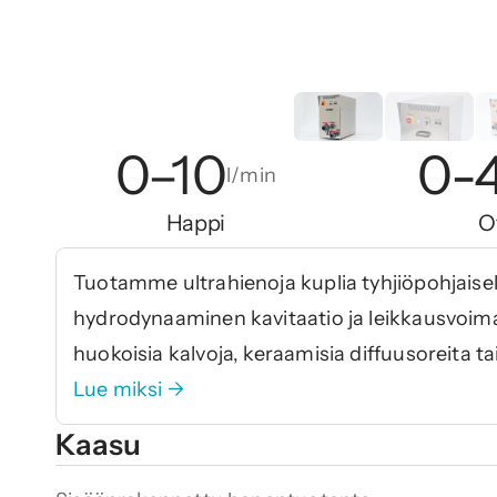
0–10
0-
l/min
Happi
O
Tuotamme ultrahienoja kuplia tyhjiöpohjaisell
hydrodynaaminen kavitaatio ja leikkausvoima
huokoisia kalvoja, keraamisia diffuusoreita 
Lue miksi →
Kaasu