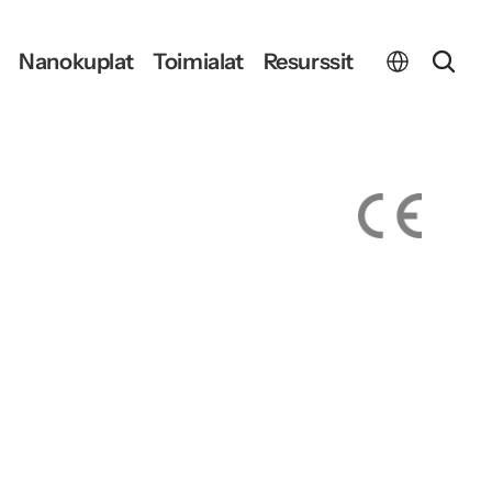
Select Language
Nanokuplat
Toimialat
Resurssit