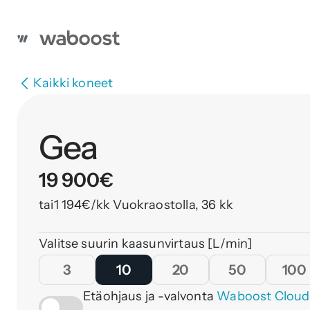
Kaikki koneet
Gea
19 900
€
tai
1 194
€/kk Vuokraostolla, 36 kk
Valitse suurin kaasunvirtaus [L/min]
3
10
20
50
100
Etäohjaus ja -valvonta 
Waboost Cloud