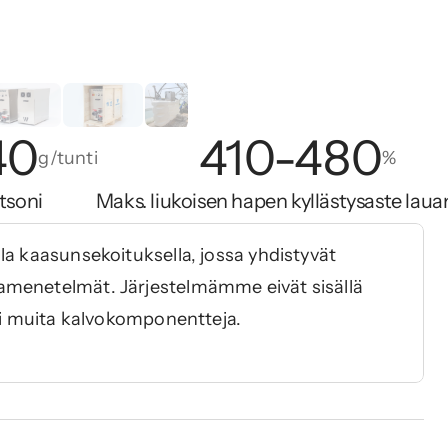
40
410-480
g/tunti
%
tsoni
Maks. liukoisen hapen kyllästysaste laua
a kaasunsekoituksella, jossa yhdistyvät 
menetelmät. Järjestelmämme eivät sisällä 
tai muita kalvokomponentteja.