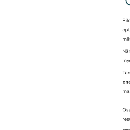
Pil
opt
mik
Näm
myö
ene
maa
Osa
res