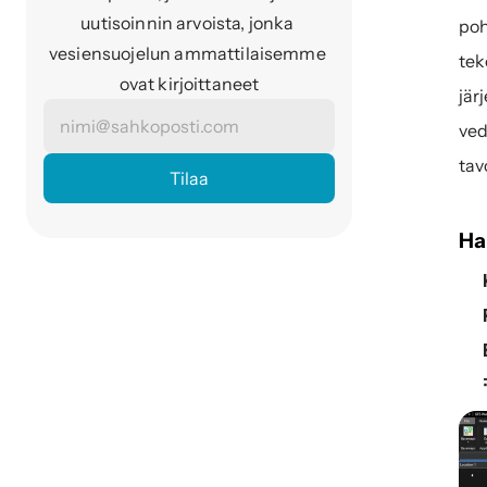
uutisoinnin arvoista, jonka 
poh
vesiensuojelun ammattilaisemme 
tek
ovat kirjoittaneet
jär
ved
tav
Ha