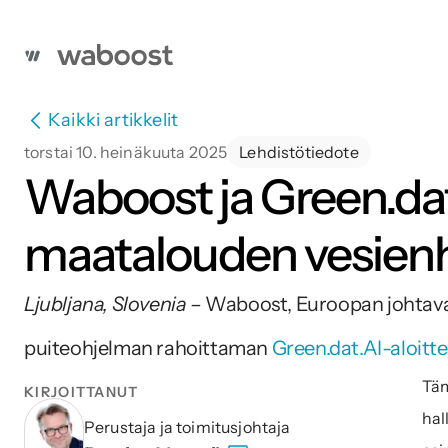
Kaikki artikkelit
torstai 10. heinäkuuta 2025
Lehdistötiedote
Waboost ja Green.da
maatalouden vesienh
Ljubljana, Slovenia – 
Waboost, Euroopan johtava 
puiteohjelman rahoittaman 
Green.dat.AI-aloitt
Täm
KIRJOITTANUT
hal
Perustaja ja toimitusjohtaja