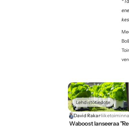
”Tä
ene
kes
Med
Boš
Toi
ve
Lehdistötiedote
David Rakar
·
liiketoiminn
Waboost lanseeraa ”Ren