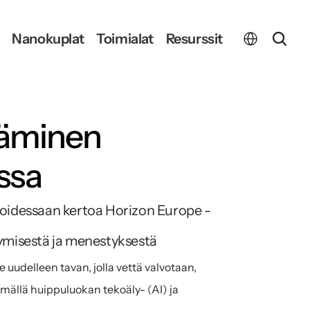
Select Language
Nanokuplat
Toimialat
Resurssit
äminen 
ssa
voidessaan kertoa Horizon Europe -
stymisestä ja menestyksestä
delleen tavan, jolla vettä valvotaan, 
llä huippuluokan tekoäly- (AI) ja 