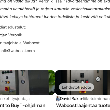
mä on vasta alkua”,
 Veronik lisää. 
”Tavoitteenamme on skaal
mmän tietolähteitä ja tarjota kattavia vesienhallintaratkais
tävä kehitys kohtaavat luoden todellista ja kestävää vaikut
iatiedustelut:
tjan Veronik
mitusjohtaja, Waboost
ronik@waboost.com
Lehdistötiedote
an kehitysjohtaja
David Rakar
·
liiketoiminnan
t to Buy” -ohjelman 
Waboost laajentaa tuote