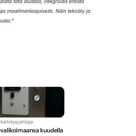
ata tätä alustaa, integroida entistä 
uja maailmanlaajuisesti. Näin tekoäly ja 
usta.”
 kehitysjohtaja
valikoimaansa kuudella 