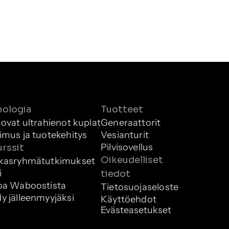
nologia
Tuotteet
 ovat ultrahienot kuplat
Generaattorit
imus ja tuotekehitys
Vesianturit
Pilvisovellus
rssit
Oikeudelliset 
kasryhmätutkimukset
i
tiedot
oa Waboostista
Tietosuojaseloste
y jälleenmyyjäksi
Käyttöehdot
Evästeasetukset