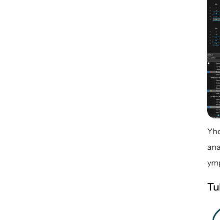
Yhd
ana
ymp
Tu