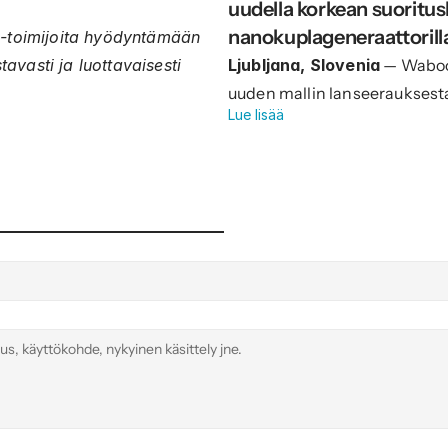
uudella korkean suoritus
nanokuplageneraattorill
EA-toimijoita hyödyntämään
avasti ja luottavaisesti
Ljubljana, Slovenia
— Waboos
uuden mallin lanseerauksest
Lue lisää
nanokuplageneraattorien tuo
100, Flora 50 ja 100 sekä Gea 