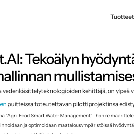
Tuotteet
t.AI: Tekoälyn hyödynt
allinnan mullistamise
vedenkäsittelyteknologioiden kehittäjä, on ylpeä 
een
 puitteissa toteutettavan pilottiprojektinsa edi
ä ”Agri-Food Smart Water Management” -hanke määrittelee uu
linnoidaan ja optimoidaan maatalousympäristöissä hyödyntämä