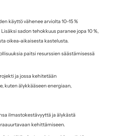
en käyttö vähenee arviolta 10–15 % 
 Lisäksi sadon tehokkuus paranee jopa 10 %, 
a oikea-aikaisesta kastelusta.
lisuuksia paitsi resurssien säästämisessä 
Tämä hanke on kulmakivi Green.dat.AI-hankkeelle, joka on EU-projekti ja jossa kehitetään 
ille, kuten älykkääseen energiaan, 
sa ilmastokestävyyttä ja älykästä 
 uraauurtavaan kehittämiseen.