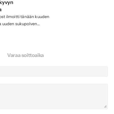
kyvyn 
a
t ilmoitti tänään kuuden
a uuden sukupolven
tesarjassaan: Fauna 50 ja
50 ja 100.
Varaa soittoaika