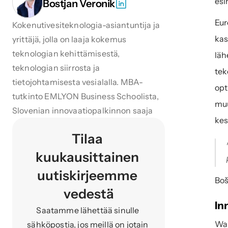
esi
Bostjan Veronik
Eur
Kokenutivesiteknologia-asiantuntija ja 
kas
yrittäjä, jolla on laaja kokemus 
teknologian kehittämisestä, 
läh
teknologian siirrosta ja 
tek
tietojohtamisesta vesialalla. MBA-
opt
tutkinto EMLYON Business Schoolista, 
muu
Slovenian innovaatiopalkinnon saaja
ke
Tilaa 
kuukausittainen 
uutiskirjeemme 
Boš
vedestä
In
Saatamme lähettää sinulle 
Wab
sähköpostia, jos meillä on jotain 