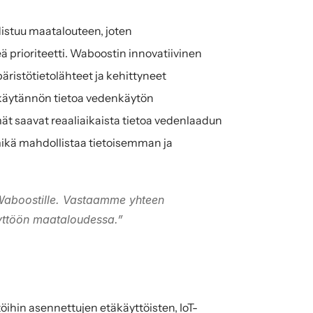
istuu maatalouteen, joten 
prioriteetti. Waboostin innovatiivinen 
äristötietolähteet ja kehittyneet 
a käytännön tietoa vedenkäytön 
t saavat reaaliaikaista tietoa vedenlaadun 
mikä mahdollistaa tietoisemman ja 
Waboostille. Vastaamme yhteen 
äyttöön maataloudessa.”
hin asennettujen etäkäyttöisten, IoT-