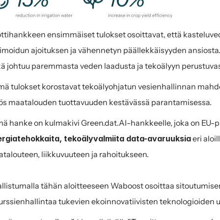
ottihankkeen ensimmäiset tulokset osoittavat, että kasteluved
imoidun ajoituksen ja vähennetyn päällekkäisyyden ansiosta.
ä johtuu paremmasta veden laadusta ja tekoälyyn perustuvast
ä tulokset korostavat tekoälyohjatun vesienhallinnan mahdol
s maatalouden tuottavuuden kestävässä parantamisessa.
rgiatehokkaita, tekoälyvalmiita data-avaruuksia
 eri alo
talouteen, liikkuvuuteen ja rahoitukseen. 
llistumalla tähän aloitteeseen Waboost osoittaa sitoutumisen
urssienhallintaa tukevien ekoinnovatiivisten teknologioiden