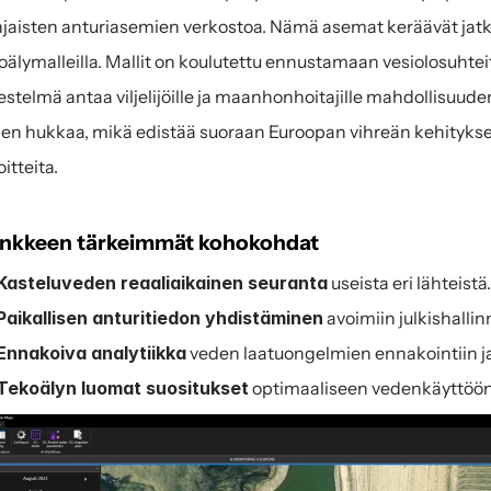
jaisten anturiasemien verkostoa. Nämä asemat keräävät jatkuv
oälymalleilla. Mallit on koulutettu ennustamaan vesiolosuhtei
jestelmä antaa viljelijöille ja maanhonhoitajille mahdollisuud
en hukkaa, mikä edistää suoraan Euroopan vihreän kehityks
oitteita.
nkkeen tärkeimmät kohokohdat
Kasteluveden reaaliaikainen seuranta
 useista eri lähteistä.
Paikallisen anturitiedon yhdistäminen
 avoimiin julkishallin
Ennakoiva analytiikka
 veden laatuongelmien ennakointiin j
Tekoälyn luomat suositukset
 optimaaliseen vedenkäyttöön