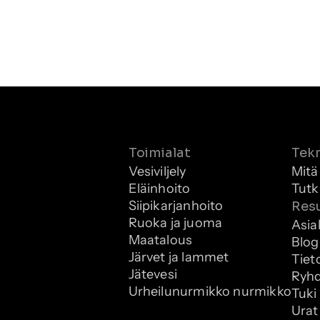
Toimialat
Tek
Vesiviljely
Mitä
Eläinhoito
Tutk
Siipikarjanhoito
Resu
Ruoka ja juoma
Asia
Maatalous
Blog
Järvet ja lammet
Tiet
Jätevesi
Ryhd
Urheilunurmikko nurmikko
Tuki
Urat