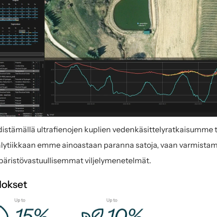
istämällä ultrafienojen kuplien vedenkäsittelyratkaisumme t
lytiikkaan emme ainoastaan paranna satoja, vaan varmist
äristövastuullisemmat viljelymenetelmät.
lokset