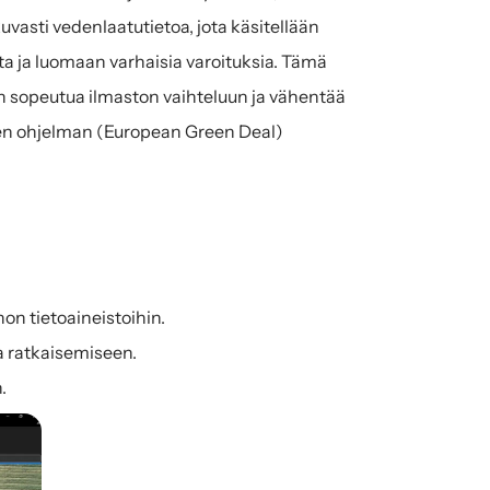
asti vedenlaatutietoa, jota käsitellään 
ta ja luomaan varhaisia varoituksia. Tämä 
en sopeutua ilmaston vaihteluun ja vähentää 
en ohjelman (European Green Deal) 
non tietoaineistoihin.
a ratkaisemiseen.
.