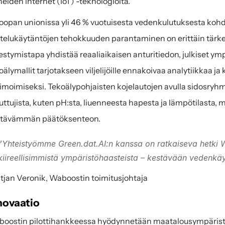
neiden internet (IoT) -teknologioita.
oopan unionissa yli 46 % vuotuisesta vedenkulutuksesta kohd
telukäytäntöjen tehokkuuden parantaminen on erittäin tärkeä 
estymistapa yhdistää reaaliaikaisen anturitiedon, julkiset ymp
oälymallit tarjotakseen viljelijöille ennakoivaa analytiikkaa j
imoimiseksi. Tekoälypohjaisten kojelautojen avulla sidosryhmä
ttujista, kuten pH:sta, liuenneesta hapesta ja lämpötilasta, 
stävämmän päätöksenteon.
”Yhteistyömme Green.dat.AI:n kanssa on ratkaiseva hetki 
kiireellisimmistä ympäristöhaasteista – kestävään vedenk
tjan Veronik, Waboostin toimitusjohtaja
novaatio
oostin pilottihankkeessa hyödynnetään maatalousympäristöi