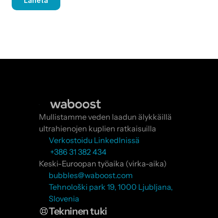
Lähetä
Mullistamme veden laadun älykkäillä 
ultrahienojen kuplien ratkaisuilla
Verkostoidu LinkedInissä
 +386 31 382 434
Keski-Euroopan työaika (virka-aika)
bubbles@waboost.com
Tehnološki park 19, 1000 Ljubljana, 
Slovenia
Tekninen tuki