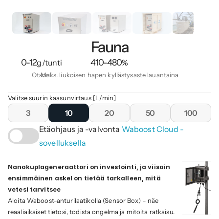
Fauna
0-12
410-480
g/tunti
%
Otsoni
Maks. liukoisen hapen kyllästysaste lauantaina
Valitse suurin kaasunvirtaus [L/min]
3
10
20
50
100
Etäohjaus ja -valvonta 
Waboost Cloud -
sovelluksella
Nanokuplageneraattori on investointi, ja viisain 
ensimmäinen askel on tietää tarkalleen, mitä 
vetesi tarvitsee
Aloita Waboost-anturilaatikolla (Sensor Box) – näe 
reaaliaikaiset tietosi, todista ongelma ja mitoita ratkaisu. 