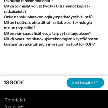
tekniikan tärkeimmät edut?
Mitkä toimialat voivat hyötyä Ultrahienot kuplat -
ratkaisuista?
Onko nanokuplateknologia ympäristöystävällistä?
Miten tiedän, sopiiko Ultrafine Bubbles -teknologia 
minun tarpeisiini?
Miten voin saada lisätietoja tai pyytää tarjouksen?
Mitkä ovat ultrahienokuplateknologian käyttöönoton 
kustannusvaikutukset ja investoinnin tuotto (ROI)?
13 900
€
KASSALLE NYT
Toimialat
Vesiviljely