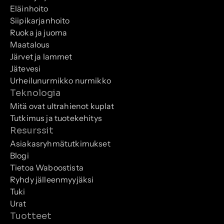
Eläinhoito
Siipikarjanhoito
Ruoka ja juoma
Maatalous
Järvet ja lammet
Jätevesi
Urheilunurmikko nurmikko
Teknologia
Mitä ovat ultrahienot kuplat
Tutkimus ja tuotekehitys
Resurssit
Asiakasryhmätutkimukset
Blogi
Tietoa Waboostista
Ryhdy jälleenmyyjäksi
Tuki
Urat
Tuotteet