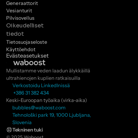
Generaattorit
Vesianturit
Pilvisovellus
Oikeudelliset 
tiedot
Tietosuojaseloste
Käyttöehdot
Evästeasetukset
Mullistamme veden laadun älykkäillä 
ultrahienojen kuplien ratkaisuilla
Verkostoidu LinkedInissä
 +386 31 382 434
Keski-Euroopan työaika (virka-aika)
bubbles@waboost.com
Tehnološki park 19, 1000 Ljubljana, 
Slovenia
Tekninen tuki
© 2025 Waboost