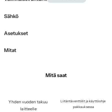
Sähkö
Asetukset
Mitat
Mitä saat
Liitäntäventtiilit ja käyttöohje 
Yhden vuoden takuu 
pakkauksessa
laitteelle