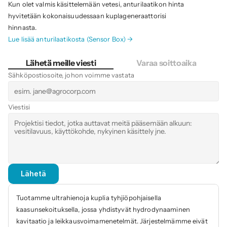
Kun olet valmis käsittelemään vetesi, anturilaatikon hinta 
hyvitetään kokonaisuudessaan kuplageneraattorisi 
hinnasta.
Lue lisää anturilaatikosta (Sensor Box) →
Lähetä meille viesti
Varaa soittoaika
Sähköpostiosoite, johon voimme vastata
Viestisi
Lähetä
Tuotamme ultrahienoja kuplia tyhjiöpohjaisella 
kaasunsekoituksella, jossa yhdistyvät hydrodynaaminen 
kavitaatio ja leikkausvoimamenetelmät. Järjestelmämme eivät 