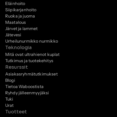
Eläinhoito
Siipikarjanhoito
Ruoka ja juoma
Maatalous
Järvet ja lammet
Jätevesi
Urheilunurmikko nurmikko
Teknologia
Mitä ovat ultrahienot kuplat
Tutkimus ja tuotekehitys
Resurssit
Asiakasryhmätutkimukset
Blogi
Tietoa Waboostista
Ryhdy jälleenmyyjäksi
Tuki
Urat
Tuotteet