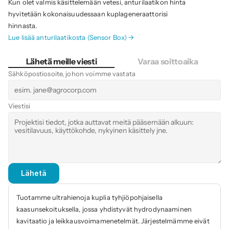
Kun olet valmis käsittelemään vetesi, anturilaatikon hinta 
hyvitetään kokonaisuudessaan kuplageneraattorisi 
hinnasta.
Lue lisää anturilaatikosta (Sensor Box) →
Lähetä meille viesti
Varaa soittoaika
Sähköpostiosoite, johon voimme vastata
Viestisi
Lähetä
Tuotamme ultrahienoja kuplia tyhjiöpohjaisella 
kaasunsekoituksella, jossa yhdistyvät hydrodynaaminen 
kavitaatio ja leikkausvoimamenetelmät. Järjestelmämme eivät 