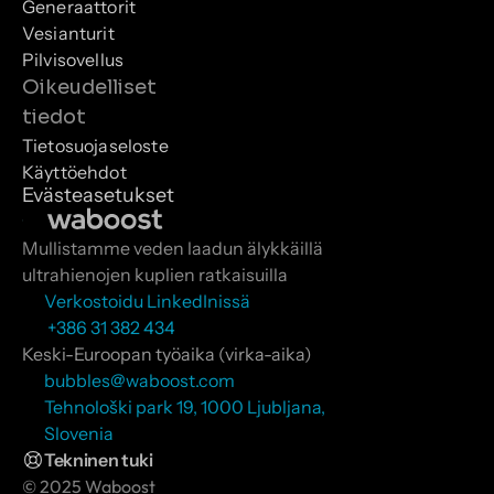
Generaattorit
Vesianturit
Pilvisovellus
Oikeudelliset 
tiedot
Tietosuojaseloste
Käyttöehdot
Evästeasetukset
Mullistamme veden laadun älykkäillä 
ultrahienojen kuplien ratkaisuilla
Verkostoidu LinkedInissä
 +386 31 382 434
Keski-Euroopan työaika (virka-aika)
bubbles@waboost.com
Tehnološki park 19, 1000 Ljubljana, 
Slovenia
Tekninen tuki
© 2025 Waboost