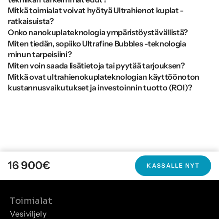
Mitkä toimialat voivat hyötyä Ultrahienot kuplat -
ratkaisuista?
Onko nanokuplateknologia ympäristöystävällistä?
Miten tiedän, sopiiko Ultrafine Bubbles -teknologia 
minun tarpeisiini?
Miten voin saada lisätietoja tai pyytää tarjouksen?
Mitkä ovat ultrahienokuplateknologian käyttöönoton 
kustannusvaikutukset ja investoinnin tuotto (ROI)?
16 900
€
KASSALLE NYT
Toimialat
Vesiviljely