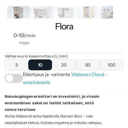
Flora
0–10
l/min
Happi
Valitse suurin kaasunvirtaus [L/min]
3
10
20
50
100
Etäohjaus ja -valvonta 
Waboost Cloud -
sovelluksella
Nanokuplageneraattori on investointi, ja viisain 
ensimmäinen askel on tietää tarkalleen, mitä 
vetesi tarvitsee
Aloita Waboost-anturilaatikolla (Sensor Box) – näe 
reaaliaikaiset tietosi, todista ongelma ja mitoita ratkaisu. 