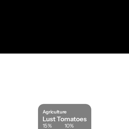
qui s'échappent à la surface. Les nanobulles restent en 
suspension dans l'eau et transfèrent le gaz jusqu'à 6 fois plus 
efficacement, offrant un effet stable et durable là où il est 
réellement utilisé.
EXPLOREZ NOS GÉNÉRATEURS
Intéressé à travailler avec nous ? - 
Devenez distributeur
Agriculture
Lust Tomatoes
15 %
10%