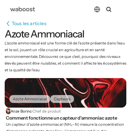
Select Language
Tous les articles
Azote Ammoniacal
L'azote ammoniacal est une forme clé de l'azote présente dans l'eau 
et le sol, jouant un rôle crucial en agriculture et en santé 
environnementale. Découvrez ce que c'est, pourquoi des niveaux 
élevés peuvent être nuisibles, et comment il affecte les écosystèmes 
et la qualité de l'eau
Azote Ammoniacal
Capteurs
Anze Borinc
·
Chef de produit
Comment fonctionne un capteur d'ammoniac azote
Un capteur d'azote ammoniacal (NH₃–N) mesure la concentration