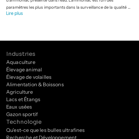
d'ammoniac présente dans l'eau. L'ammoniac est l'un des
paramètres les plus importants dans la surveillance de la qualité de
Lire plus
l'eau car il est un indicateur clé de l'activité biologique, de
l'accumulation de déchets et de l'efficacité du traitement de l'eau.
Industries
Aquaculture
Élevage animal
Élevage de volailles
Alimentation & Boissons
Agriculture
Lacs et Étangs
Eaux usées
Gazon sportif
Technologie
Qu'est-ce que les bulles ultrafines
Recherche et Développement