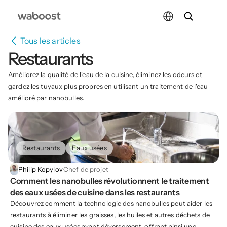
Select Language
Tous les articles
Restaurants
Améliorez la qualité de l'eau de la cuisine, éliminez les odeurs et 
gardez les tuyaux plus propres en utilisant un traitement de l'eau 
amélioré par nanobulles.
Restaurants
Eaux usées
Philip Kopylov
·
Chef de projet
Comment les nanobulles révolutionnent le traitement 
des eaux usées de cuisine dans les restaurants
Découvrez comment la technologie des nanobulles peut aider les
restaurants à éliminer les graisses, les huiles et autres déchets de
cuisine des eaux usées avant déversement, offrant ainsi une