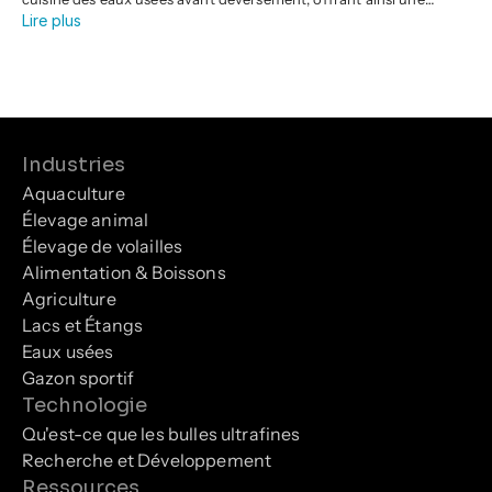
Lire plus
solution écologique et efficace pour une gestion de l'eau plus
propre.
Industries
Aquaculture
Élevage animal
Élevage de volailles
Alimentation & Boissons
Agriculture
Lacs et Étangs
Eaux usées
Gazon sportif
Technologie
Qu'est-ce que les bulles ultrafines
Recherche et Développement
Ressources