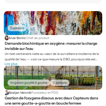
Capteurs
Anze Borinc
·
Chef de produit
Demande biochimique en oxygène : mesurer la charge 
invisible sur l'eau
Un test centenaire reste au cœur de la surveillance moderne de la
qualité de l’eau — voici ce que mesure la DBO, pourquoi elle est
Lire plus
importante et comment elle est réalisée.
Irrigation goutte à goutte
Capteurs
Bostjan Veronik
·
Fondateur et PDG
Gestion de l’oxygene dissous avec deux Capteurs dans 
une serre goutte-a-goutte en boucle fermee