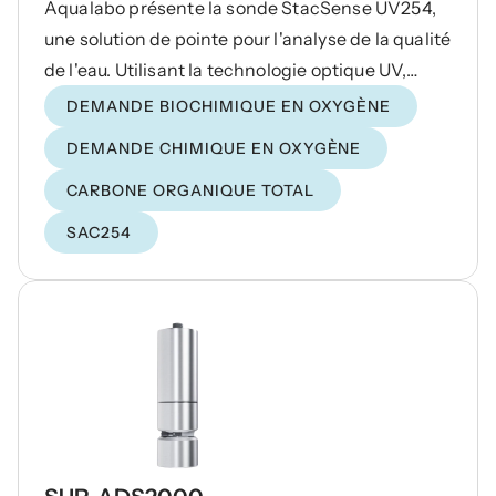
Aqualabo présente la sonde StacSense UV254,
une solution de pointe pour l'analyse de la qualité
de l'eau. Utilisant la technologie optique UV,
cette sonde fournit des mesures précises sans
DEMANDE BIOCHIMIQUE EN OXYGÈNE
besoin de réactifs. Avec des capacités multi-
DEMANDE CHIMIQUE EN OXYGÈNE
paramètres, elle mesure efficacement le
CARBONE ORGANIQUE TOTAL
SAC254, la DCOeq, le COTeq, la DBOeq et la
Turbidité.
SAC254