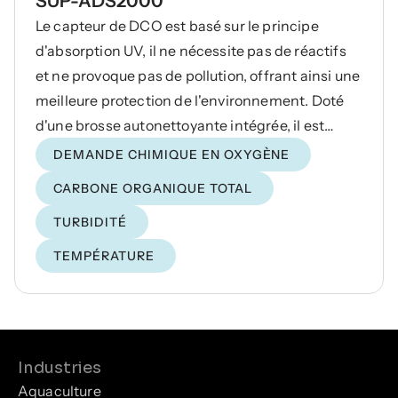
SUP-ADS2000
Le capteur de DCO est basé sur le principe
d'absorption UV, il ne nécessite pas de réactifs
et ne provoque pas de pollution, offrant ainsi une
meilleure protection de l'environnement. Doté
d'une brosse autonettoyante intégrée, il est
facile à installer et à utiliser, et même une
DEMANDE CHIMIQUE EN OXYGÈNE
surveillance en ligne à long terme conserve une
CARBONE ORGANIQUE TOTAL
excellente stabilité.
TURBIDITÉ
TEMPÉRATURE
Industries
Aquaculture