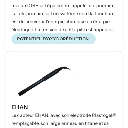
mesure ORP est également appelé pile primaire.
La pile primaire est un système dont la fonction
est de convertir l'énergie chimique en énergie
électrique. La tension de cette pile est appelée
force électromotrice (FEM). Cette force
POTENTIEL D'OXYDORÉDUCTION
électromotrice (FEM) se compose de deux
demi-cellules.
EHAN
Le capteur EHAN, avec son électrode Plastogel®
remplaçable, son large anneau en titane et sa