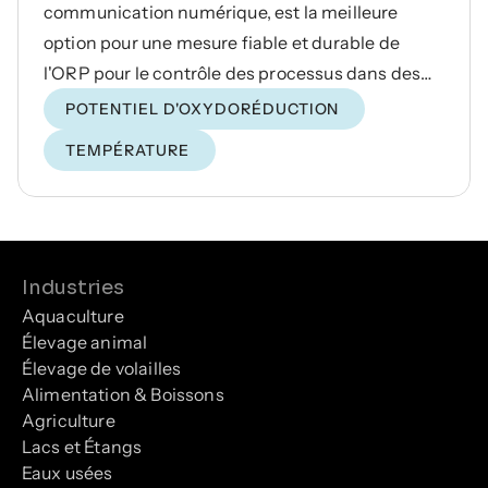
communication numérique, est la meilleure
option pour une mesure fiable et durable de
l'ORP pour le contrôle des processus dans des
applications exigeantes.
POTENTIEL D'OXYDORÉDUCTION
TEMPÉRATURE
Industries
Aquaculture
Élevage animal
Élevage de volailles
Alimentation & Boissons
Agriculture
Lacs et Étangs
Eaux usées