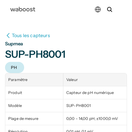
Select Language
Tous les capteurs
Supmea
SUP-PH8001
PH
Paramètre
Valeur
Produit
Capteur de pH numérique
Modèle
SUP-PH8001
Plage de mesure
0,00 - 14,00 pH; ±1000,0 mV
Résolution
0,01 pH, 0,1 mV