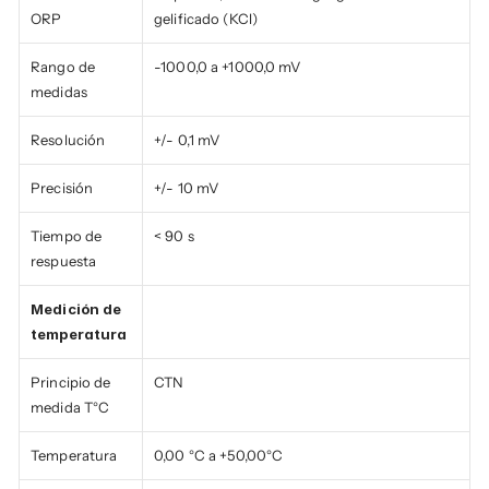
ORP
gelificado (KCl)
Rango de 
-1000,0 a +1000,0 mV
medidas
Resolución
+/- 0,1 mV
Precisión
+/- 10 mV
Tiempo de 
< 90 s
respuesta
Medición de 
temperatura
Principio de 
CTN
medida T°C
Temperatura
0,00 °C a +50,00°C