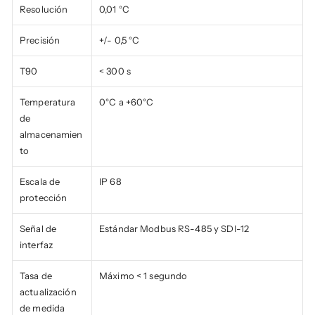
Resolución
0,01 °C
Precisión
+/- 0,5 °C
T90
< 300 s
Temperatura 
0°C a +60°C
de 
almacenamien
to
Escala de 
IP 68
protección
Señal de 
Estándar Modbus RS-485 y SDI-12
interfaz
Tasa de 
Máximo < 1 segundo
actualización 
de medida