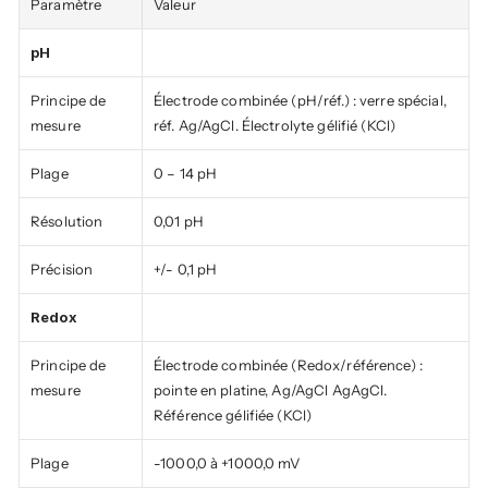
Paramètre
Valeur
pH
Principe de 
Électrode combinée (pH/réf.) : verre spécial, 
mesure
réf. Ag/AgCl. Électrolyte gélifié (KCl)
Plage
0 – 14 pH
Résolution
0,01 pH
Précision
+/- 0,1 pH
Redox
Principe de 
Électrode combinée (Redox/référence) : 
mesure
pointe en platine, Ag/AgCl AgAgCl. 
Référence gélifiée (KCl)
Plage
-1000,0 à +1000,0 mV