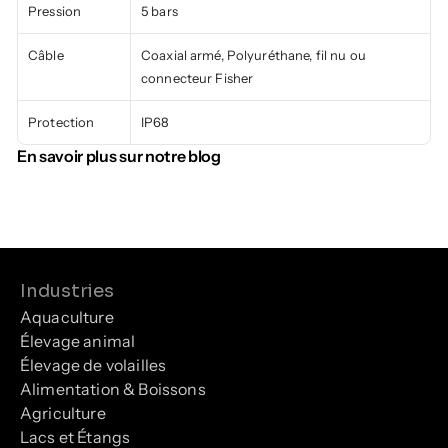
Pression
5 bars
Câble
Coaxial armé, Polyuréthane, fil nu ou 
connecteur Fisher
Protection
IP68
En savoir plus sur notre blog
Industries
Aquaculture
Élevage animal
Élevage de volailles
Alimentation & Boissons
Agriculture
Lacs et Étangs