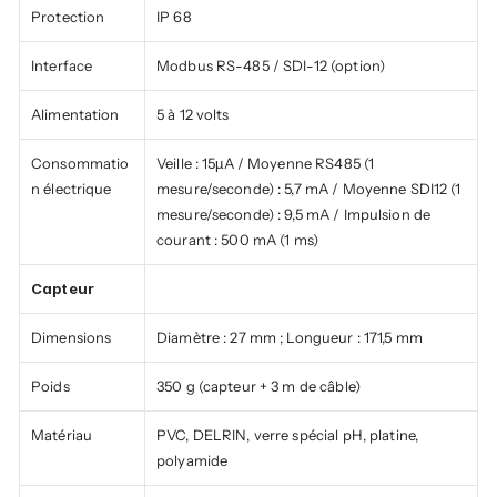
Protection
IP 68
Interface
Modbus RS-485 / SDI-12 (option)
Alimentation
5 à 12 volts
Consommatio
Veille : 15µA / Moyenne RS485 (1 
n électrique
mesure/seconde) : 5,7 mA / Moyenne SDI12 (1 
mesure/seconde) : 9,5 mA / Impulsion de 
courant : 500 mA (1 ms)
Capteur
Dimensions
Diamètre : 27 mm ; Longueur : 171,5 mm
Poids
350 g (capteur + 3 m de câble)
Matériau
PVC, DELRIN, verre spécial pH, platine, 
polyamide