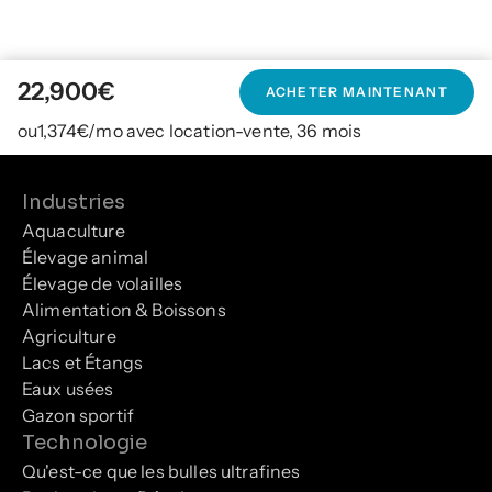
22,900
€
ACHETER MAINTENANT
ou
1,374
€/mo avec location-vente, 36 mois
Industries
Aquaculture
Élevage animal
Élevage de volailles
Alimentation & Boissons
Agriculture
Lacs et Étangs
Eaux usées
Gazon sportif
Technologie
Qu'est-ce que les bulles ultrafines