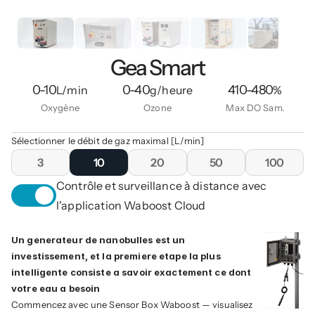
Gea Smart
0-10
0-40
410-480
L/min
g/heure
%
Oxygène
Ozone
Max DO Sam.
Sélectionner le débit de gaz maximal [L/min]
3
10
20
50
100
Contrôle et surveillance à distance avec 
l'application Waboost Cloud
Un generateur de nanobulles est un 
investissement, et la premiere etape la plus 
intelligente consiste a savoir exactement ce dont 
votre eau a besoin
Commencez avec une Sensor Box Waboost — visualisez 