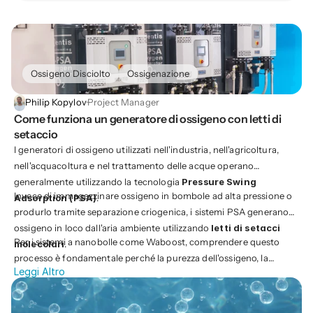
Ossigeno Disciolto
Ossigenazione
Philip Kopylov
·
Project Manager
Come funziona un generatore di ossigeno con letti di 
setaccio
I generatori di ossigeno utilizzati nell'industria, nell'agricoltura,
nell'acquacoltura e nel trattamento delle acque operano
generalmente utilizzando la tecnologia
Pressure Swing
Invece di immagazzinare ossigeno in bombole ad alta pressione o
Adsorption (PSA)
.
produrlo tramite separazione criogenica, i sistemi PSA generano
ossigeno in loco dall'aria ambiente utilizzando
letti di setacci
Per i sistemi a nanobolle come Waboost, comprendere questo
molecolari
.
processo è fondamentale perché la purezza dell'ossigeno, la
Leggi Altro
stabilità della pressione e le dinamiche di flusso influenzano
direttamente le prestazioni dell'ossigeno disciolto.