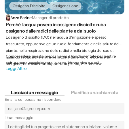
Ossigeno Disciolto
Ossigenazione
Anze Borinc
·
Manager di prodotto
Perché l'acqua povera in ossigeno disciolto ruba 
ossigeno dalle radici delle piante e dal suolo
L'ossigeno disciolto (DO) nell'acqua d'irrigazione è spesso
trascurato, eppure svolge un ruolo fondamentale nella salute delle
piante, nella respirazione delle radici e nella biologia del suolo.
Comprendere questo meccanismo è fondamentale per gestire
Quando l'acqua che entra nella zona delle radici è povera di
colture sane, specialmente in serre, idroponica e suoli
ossigeno, non solo non supporta la pianta, ma rimuove
Leggi Altro
intensivamente irrigati.
attivamente l'ossigeno dal suolo e dalle radici, creando condizioni
di stress che limitano la crescita e la produttività.
Lasciaci un messaggio
Pianifica una chiamata
Email a cui possiamo rispondere
Il tuo messaggio