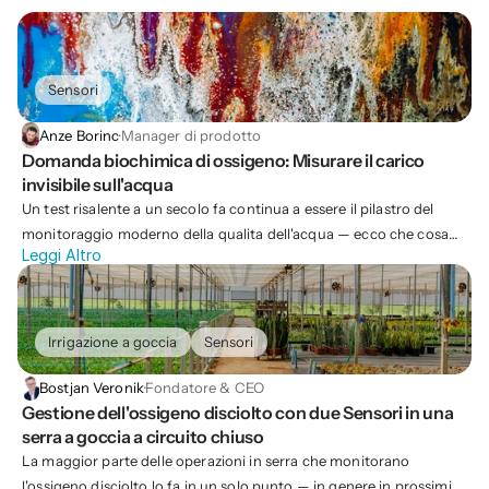
Sensori
Anze Borinc
·
Manager di prodotto
Domanda biochimica di ossigeno: Misurare il carico 
invisibile sull'acqua
Un test risalente a un secolo fa continua a essere il pilastro del
monitoraggio moderno della qualita dell'acqua — ecco che cosa
Leggi Altro
misura la DBO, perche e importante e come si esegue.
Irrigazione a goccia
Sensori
Bostjan Veronik
·
Fondatore & CEO
Gestione dell'ossigeno disciolto con due Sensori in una 
serra a goccia a circuito chiuso
La maggior parte delle operazioni in serra che monitorano
l'ossigeno disciolto lo fa in un solo punto — in genere in prossimità