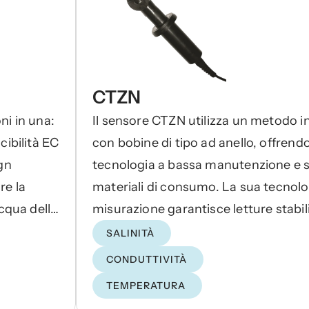
CTZN
ni in una:
Il sensore CTZN utilizza un metodo i
cibilità EC
con bobine di tipo ad anello, offrend
gn
tecnologia a bassa manutenzione e 
re la
materiali di consumo. La sua tecnolo
cqua della
misurazione garantisce letture stabili
 il
precise di conducibilità e salinità in 
SALINITÀ
ustria
difficili.
CONDUTTIVITÀ
TEMPERATURA