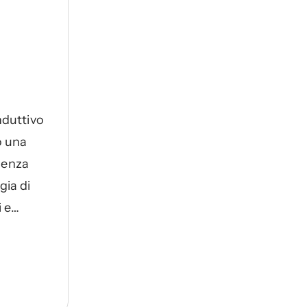
nduttivo
o una
senza
gia di
 e
ambienti