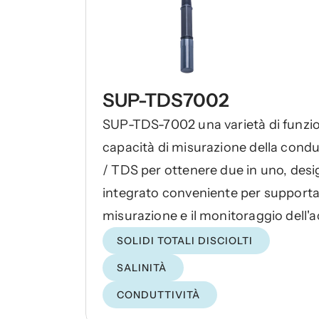
SUP-TDS7002
SUP-TDS-7002 una varietà di funzio
capacità di misurazione della condu
/ TDS per ottenere due in uno, desi
integrato conveniente per supporta
misurazione e il monitoraggio dell'a
caldaia, il trattamento dell'acqua RO,
SOLIDI TOTALI DISCIOLTI
trattamento delle acque reflue, l'ind
SALINITÀ
farmaceutica e altri liquidi.
CONDUTTIVITÀ