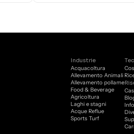
Industrie
Tec
Acquacoltura
Cos
Allevamento Animali
Ric
Allevamento pollame
Ris
Food & Beverage
Cas
Agricoltura
Blo
Laghi e stagni
Inf
Acque Reflue
Div
Sports Turf
Sup
Car