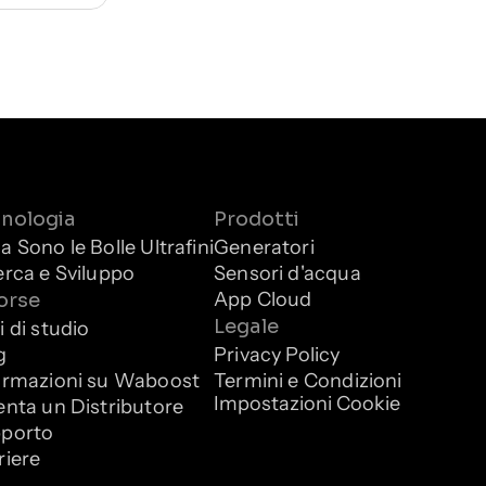
nologia
Prodotti
a Sono le Bolle Ultrafini
Generatori
erca e Sviluppo
Sensori d'acqua
App Cloud
orse
Legale
i di studio
g
Privacy Policy
ormazioni su Waboost
Termini e Condizioni
Impostazioni Cookie
enta un Distributore
porto
riere