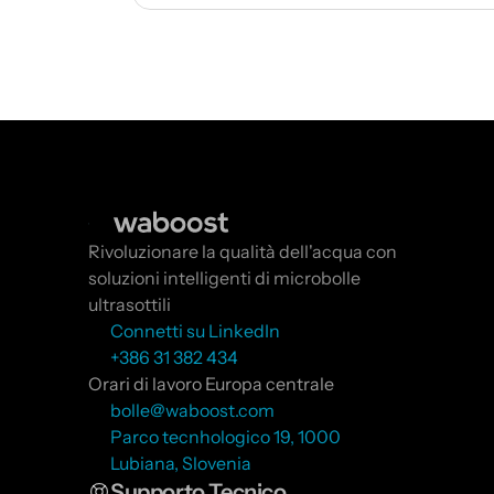
Rivoluzionare la qualità dell'acqua con 
soluzioni intelligenti di microbolle 
ultrasottili
Connetti su LinkedIn
+386 31 382 434
Orari di lavoro Europa centrale
bolle@waboost.com
Parco tecnhologico 19, 1000 
Lubiana, Slovenia
Supporto Tecnico