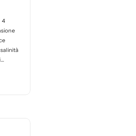
 4
nsione
ce
salinità
i
li.