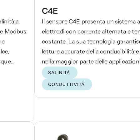
C4E
linità a
Il sensore C4E presenta un sistema a
one Modbus
elettrodi con corrente alternata e te
ne
costante. La sua tecnologia garantis
lce,
letture accurate della conducibilità e 
cque
nella maggior parte delle applicazion
acquatiche, anche in condizioni diffici
SALINITÀ
CONDUTTIVITÀ