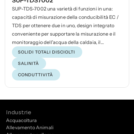
SUP-TDS7002
SUP-TDS-7002 una varietà di funzioni in una:
capacità di misurazione della conducibilità EC /
TDS per ottenere due in uno, design integrato
conveniente per supportare la misurazione e il
monitoraggio dell'acqua della caldaia, il
trattamento dell'acqua RO, il trattamento delle
SOLIDI TOTALI DISCIOLTI
acque reflue, l'industria farmaceutica e altri
SALINITÀ
liquidi.
CONDUTTIVITÀ
Industrie
Acquacoltura
Allevamento Animali