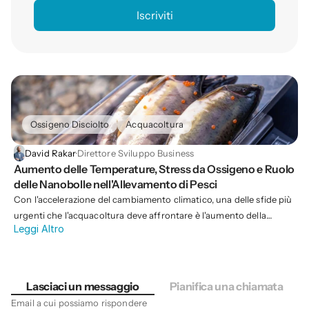
Ossigeno Disciolto
Acquacoltura
David Rakar
·
Direttore Sviluppo Business
Aumento delle Temperature, Stress da Ossigeno e Ruolo 
delle Nanobolle nell'Allevamento di Pesci
Con l'accelerazione del cambiamento climatico, una delle sfide più
urgenti che l'acquacoltura deve affrontare è l'aumento della
Leggi Altro
temperatura dell'acqua. L'allevamento ittico—un settore che già
cammina su un delicato equilibrio tra mantenimento della salute
degli animali, ottimizzazione della crescita e gestione degli impatti
ambientali—affronta crescenti stress man mano che i livelli di
Lasciaci un messaggio
Pianifica una chiamata
ossigeno in stagni, vasche e recinzioni costiere diminuiscono.
Email a cui possiamo rispondere