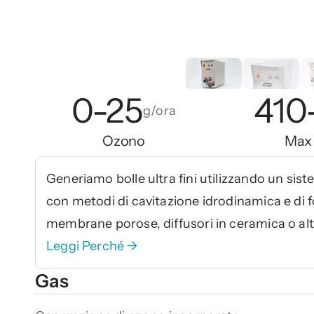
0-25
410
g/ora
Ozono
Max
Generiamo bolle ultra fini utilizzando un sis
con metodi di cavitazione idrodinamica e di fo
membrane porose, diffusori in ceramica o a
Leggi Perché →
Gas