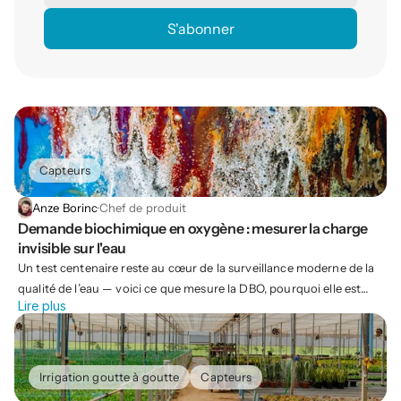
Capteurs
Anze Borinc
·
Chef de produit
Demande biochimique en oxygène : mesurer la charge 
invisible sur l'eau
Un test centenaire reste au cœur de la surveillance moderne de la
qualité de l’eau — voici ce que mesure la DBO, pourquoi elle est
Lire plus
importante et comment elle est réalisée.
Irrigation goutte à goutte
Capteurs